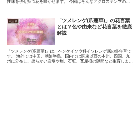
性味を併せ持つ花を咲かせます。 今回はそんなアグロステンマの花
言葉について、詳しく見ていきましょう。 「アグロステン...
「ツメレンゲ(爪蓮華)」の花言葉
花言葉
とは？色や由来など花言葉を徹底
解説
「ツメレンゲ(爪蓮華)」は、ベンケイソウ科イワレンゲ属の多年草で
す。 海外では中国、朝鮮半島、国内では関東以西の本州、四国、九
州に分布し、柔らかい岩場や崖、石垣、瓦屋根の隙間など生育しま
す。 花期になると最大で30cm程の高さの花穂を立て、...