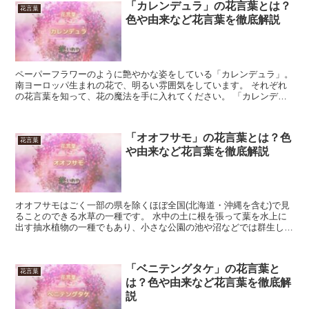
「カレンデュラ」の花言葉とは？
花言葉
色や由来など花言葉を徹底解説
ペーパーフラワーのように艶やかな姿をしている「カレンデュラ」。
南ヨーロッパ生まれの花で、明るい雰囲気をしています。 それぞれ
の花言葉を知って、花の魔法を手に入れてください。 「カレンデュ
ラ」の花言葉 ポットマリーゴールドという名でも、親し...
「オオフサモ」の花言葉とは？色
花言葉
や由来など花言葉を徹底解説
オオフサモはごく一部の県を除くほぼ全国(北海道・沖縄を含む)で見
ることのできる水草の一種です。 水中の土に根を張って葉を水上に
出す抽水植物の一種でもあり、小さな公園の池や沼などでは群生し水
面を覆いつくしていることも珍しくはありません。 鳥の...
「ベニテングタケ」の花言葉と
花言葉
は？色や由来など花言葉を徹底解
説