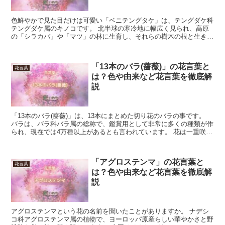
色鮮やかで見た目だけは可愛い「ベニテングタケ」は、テングダケ科
テングダケ属のキノコです。 北半球の寒冷地に幅広く見られ、高原
の「シラカバ」や「マツ」の林に生育し、それらの樹木の根と生きる
菌根菌です。 キノコのため花は咲かず、胞子で広がります...
「13本のバラ(薔薇)」の花言葉と
花言葉
は？色や由来など花言葉を徹底解
説
「13本のバラ(薔薇)」は、13本にまとめた切り花のバラの事です。
バラは、バラ科バラ属の総称で、鑑賞用として非常に多くの種類が作
られ、現在では4万種以上があるとも言われています。 花は一重咲
き、八重咲きから、百重咲きと呼ばれる密なものもあ...
「アグロステンマ」の花言葉と
花言葉
は？色や由来など花言葉を徹底解
説
アグロステンマという花の名前を聞いたことがありますか。 ナデシ
コ科アグロステンマ属の植物で、ヨーロッパ原産らしい華やかさと野