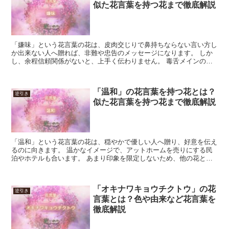
似た花言葉を持つ花まで徹底解説
「嫌味」という花言葉の花は、皮肉交じりで鼻持ちならない言い方し
か出来ない人へ贈れば、非難や忠告のメッセージになります。 しか
し、余程信頼関係がないと、上手く伝わりません。 毒舌メインの裏
アカウントのアイコンにする手はありますが、陰口は表の顔...
「温和」の花言葉を持つ花とは？
逆引き
似た花言葉を持つ花まで徹底解説
「温和」という花言葉の花は、穏やかで優しい人へ贈り、好意を伝え
るのに向きます。 温かなイメージで、アットホームを売りにする民
泊やホテルも合います。 あまり印象を限定しないため、他の花と合
わせ、よりイメージを具体的にするのも良いでしょう。 「...
「オキナワキョウチクトウ」の花
逆引き
言葉とは？色や由来など花言葉を
徹底解説