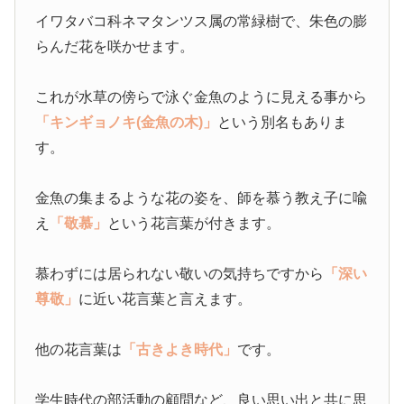
イワタバコ科ネマタンツス属の常緑樹で、朱色の膨
らんだ花を咲かせます。
これが水草の傍らで泳ぐ金魚のように見える事から
「キンギョノキ(金魚の木)」
という別名もありま
す。
金魚の集まるような花の姿を、師を慕う教え子に喩
え
「敬慕」
という花言葉が付きます。
慕わずには居られない敬いの気持ちですから
「深い
尊敬」
に近い花言葉と言えます。
他の花言葉は
「古きよき時代」
です。
学生時代の部活動の顧問など、良い思い出と共に思