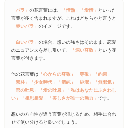
「バラ」
の花言葉には、
「情熱」
「愛情」
といった
言葉が多く含まれますが、これはどちらかと言うと
「赤いバラ」
のイメージです。
「白いバラ」
の場合、想いの強さはそのまま、恋愛
のニュアンスを差し引いて、
「深い尊敬」
という花
言葉が付きます。
他の花言葉は
「心からの尊敬」
「尊敬」
「約束」
「素朴」
「少女時代」
「清純」
「純潔」
「無邪気」
「恋の吐息」
「愛の吐息」
「私はあなたにふさわし
い」
「相思相愛」
「美しさが唯一の魅力」
です。
想いの方向性が違う言葉が混じるため、相手に合わ
せて使い分けると良いでしょう。