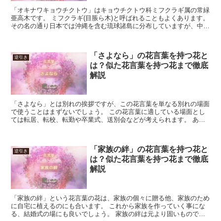
「オキナワキョウチクトウ」はキョウチクトウ科ミフクラギ属の常緑
亜高木です。 ミフクラギ(目脹ら木)と呼ばれることもよくあります。
その名の通り日本では沖縄を含む琉球諸島に分布していますが、中
国、台湾、インドなどにも分布しており、野生のものは...
「さよなら」の花言葉を持つ花と
逆引き
は？似た花言葉を持つ花まで徹底
解説
「さよなら」とは別れの挨拶ですが、この花言葉を単なる別れの場面
で使うことはまずないでしょう。 この花言葉に適している場面とし
ては転居、転校、転勤や卒業式、送別会などが考えられます。 ある
いは離婚や交際関係の解消といった場面でも使えるでしょう...
「家族の絆」の花言葉を持つ花と
逆引き
は？似た花言葉を持つ花まで徹底
解説
「家族の絆」という花言葉の花は、家族の個々に贈る他、家族のため
に自宅に植えるのにも合います。 これから家族を作っていく事にな
る、結婚式の場にも良いでしょう。 家族の絆は元より固いものです