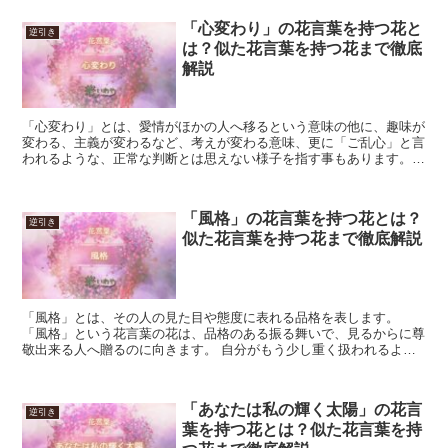
「心変わり」の花言葉を持つ花と
逆引き
は？似た花言葉を持つ花まで徹底
解説
「心変わり」とは、愛情がほかの人へ移るという意味の他に、趣味が
変わる、主義が変わるなど、考えが変わる意味、更に「ご乱心」と言
われるような、正常な判断とは思えない様子を指す事もあります。
「心変わり」という花言葉の花は、恋人に別れを告げる時に...
「風格」の花言葉を持つ花とは？
逆引き
似た花言葉を持つ花まで徹底解説
「風格」とは、その人の見た目や態度に表れる品格を表します。
「風格」という花言葉の花は、品格のある振る舞いで、見るからに尊
敬出来る人へ贈るのに向きます。 自分がもう少し重く扱われるよう
に、スマホの待ち受けなどにして振る舞いを省みるのも良いで...
「あなたは私の輝く太陽」の花言
逆引き
葉を持つ花とは？似た花言葉を持