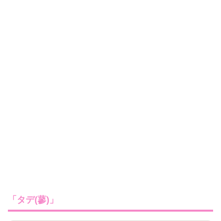
「タデ(蓼)」