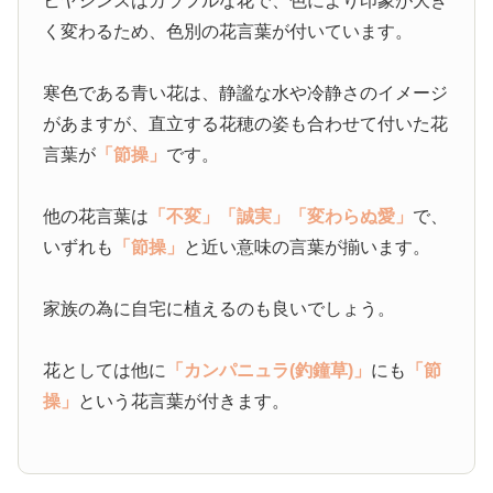
ヒヤシンスはカラフルな花で、色により印象が大き
く変わるため、色別の花言葉が付いています。
寒色である青い花は、静謐な水や冷静さのイメージ
があますが、直立する花穂の姿も合わせて付いた花
言葉が
「節操」
です。
他の花言葉は
「不変」
「誠実」
「変わらぬ愛」
で、
いずれも
「節操」
と近い意味の言葉が揃います。
家族の為に自宅に植えるのも良いでしょう。
花としては他に
「カンパニュラ(釣鐘草)」
にも
「節
操」
という花言葉が付きます。