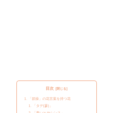
目次
「節操」の花言葉を持つ花
「タデ(蓼)」
「青いヒヤシンス」