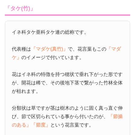
「タケ(竹)」
イネ科タケ亜科タケ連の総称です。
代表種は
「マダケ(真竹)」
で、花言葉もこの
「マダ
ケ」
のイメージで付いています。
花はイネ科の特徴を持つ穂状で垂れ下がった形です
が、開花は稀で、その後地下茎で繋がった竹林全体
が枯れます。
分類状は草ですが茎は樹木のように固く真っ直ぐ伸
び、節で区切られている事から付いたのが、
「節操
のある」
「節度」
という花言葉です。