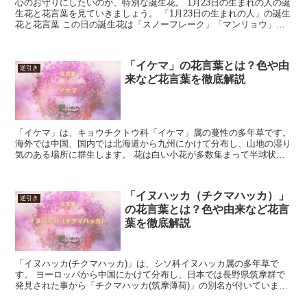
心のお守りにしたいのが、特別な誕生花。 1月23日の生まれの人の誕
生花と花言葉を見ていきましょう。 「1月23日の生まれの人」の誕生
花と花言葉 この日の誕生花は「スノーフレーク」「マンリョウ」
「セツブンソウ」となっています。 花言葉は「みん...
「イケマ」の花言葉とは？色や由
逆引き
来など花言葉を徹底解説
「イケマ」は、キョウチクトウ科「イケマ」属の蔓性の多年草です。
海外では中国、国内では北海道から九州にかけて分布し、山地の湿り
気のある場所に群生します。 花は白い小花が多数集まって半球状に
なって咲き、花期は7月から8月です。 今回は、「イケ...
「イヌハッカ（チクマハッカ）」
逆引き
の花言葉とは？色や由来など花言
葉を徹底解説
「イヌハッカ(チクマハッカ)」は、シソ科イヌハッカ属の多年草で
す。 ヨーロッパから中国にかけて分布し、日本では長野県筑摩群で
発見された事から「チクマハッカ(筑摩薄荷)」の別名が付いていま
す。 花は6mmほどの唇型で、花穂に密集して咲き、花色...