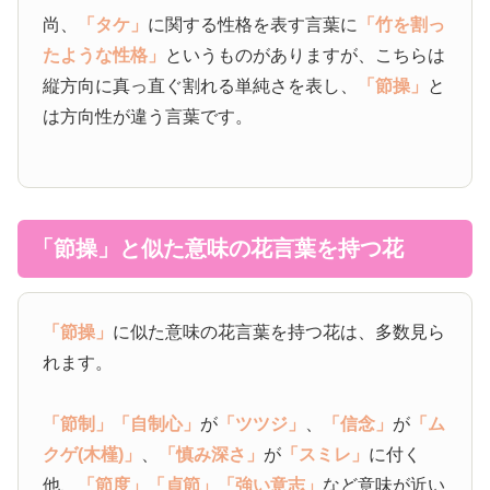
尚、
「タケ」
に関する性格を表す言葉に
「竹を割っ
たような性格」
というものがありますが、こちらは
縦方向に真っ直ぐ割れる単純さを表し、
「節操」
と
は方向性が違う言葉です。
「節操」と似た意味の花言葉を持つ花
「節操」
に似た意味の花言葉を持つ花は、多数見ら
れます。
「節制」
「自制心」
が
「ツツジ」
、
「信念」
が
「ム
クゲ(木槿)」
、
「慎み深さ」
が
「スミレ」
に付く
他、
「節度」
「貞節」
「強い意志」
など意味が近い