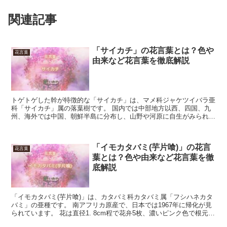
関連記事
「サイカチ」の花言葉とは？色や
花言葉
由来など花言葉を徹底解説
トゲトゲした幹が特徴的な「サイカチ」は、マメ科ジャケツイバラ亜
科「サイカチ」属の落葉樹です。 国内では中部地方以西、四国、九
州、海外では中国、朝鮮半島に分布し、山野や河原に自生がみられる
他、栽培もされます。 淡い黄緑の花を多数付け、花期は5...
「イモカタバミ(芋片喰)」の花言
花言葉
葉とは？色や由来など花言葉を徹
底解説
「イモカタバミ(芋片喰)」は、カタバミ科カタバミ属「フシハネカタ
バミ」の亜種です。 南アフリカ原産で、日本では1967年に帰化が見
られています。 花は直径1. 8cm程で花弁5枚、濃いピンク色で根元は
濃い紅紫、花期は5月から7月です。 地中...