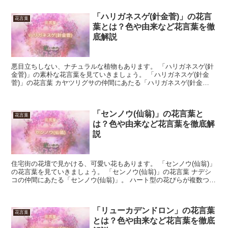
「ハリガネスゲ(針金菅)」の花言
花言葉
葉とは？色や由来など花言葉を徹
底解説
悪目立ちしない、ナチュラルな植物もあります。 「ハリガネスゲ(針
金菅)」の素朴な花言葉を見ていきましょう。 「ハリガネスゲ(針金
菅)」の花言葉 カヤツリグサの仲間にあたる「ハリガネスゲ(針金
菅)」。 カヤのように、芯がつよい葉っぱを持ってい...
「センノウ(仙翁)」の花言葉と
花言葉
は？色や由来など花言葉を徹底解
説
住宅街の花壇で見かける、可愛い花もあります。 「センノウ(仙翁)」
の花言葉を見ていきましょう。 「センノウ(仙翁)」の花言葉 ナデシ
コの仲間にあたる「センノウ(仙翁)」。 ハート型の花びらが複数つい
ていて、とても立体的なフォルムをしています...
「リューカデンドロン」の花言葉
花言葉
とは？色や由来など花言葉を徹底