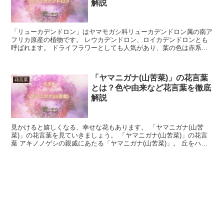
解説
「リューカデンドロン」はヤマモガシ科リューカデンドロン属の南ア
フリカ原産の植物です。 レウカデンドロン、ロイカデンドロンとも
呼ばれます。 ドライフラワーとしても人気があり、葉の色は赤系の
もの緑系のものと様々です。 原産地の南アフリカや、オー...
「ヤマニガナ(山苦菜)」の花言葉
花言葉
とは？色や由来など花言葉を徹底
解説
見かけると嬉しくなる、幸せな花もあります。 「ヤマニガナ(山苦
菜)」の花言葉を見ていきましょう。 「ヤマニガナ(山苦菜)」の花言
葉 アキノノゲシの親戚にあたる「ヤマニガナ(山苦菜)」。 丘をハイ
キングしている時に、よく見かける花です。 花び...