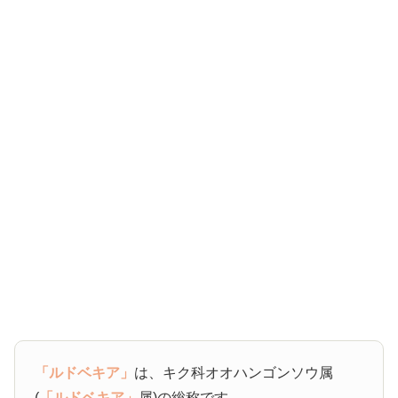
「ルドベキア」
は、キク科オオハンゴンソウ属
(
「ルドベキア」
属)の総称です。