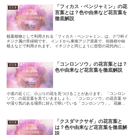
「フィカス・ベンジャミン」の花
花言葉
言葉とは？色や由来など花言葉を
徹底解説
観葉植物として利用される「フィカス・ベンジャミン」は、クワ科イ
チジク属の常緑樹です。 インドから東南アジア原産で、街路樹や鉢
植えなどで利用されます。 イチジクと同じように壺型の花托内に詰
まったまま小花を咲かせます。 毎年咲く訳ではありません...
「コンロンソウ」の花言葉とは？
花言葉
色や由来など花言葉を徹底解説
小道の近くに、小ぶりの花を見つけることがあります。 「コンロン
ソウ」の花言葉を見ていきましょう。 「コンロンソウ」の花言葉 や
や湿り気のある場所に好んで咲いている「コンロンソウ」。 花嫁さ
んのブーケのように、大きな膨らみを作って咲いています...
「クスダマクサギ」の花言葉と
花言葉
は？色や由来など花言葉を徹底解
説