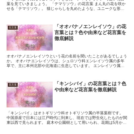
葉を見ていきましょう。 「テマリソウ」の花言葉 まん丸の花を咲か
せる「テマリソウ」。 猫じゃらしを丸めたような、ユニークな形状
をしています。 ナデシコの仲間にあたる多年草で、もと...
「オオバナノエンレイソウ」の花
花言葉
言葉とは？色や由来など花言葉を
徹底解説
オオバナノエンレイソウという花の名前を聞いたことがあるでしょう
か。 オオバナエンレイソウは、シュロソウ科エンレイソウ属の多年
草で、主に本州北部や北海道に生息しています。 エンレイソウ属の
学名である「Trillium」は、エンレイソウ属の植物...
「キンシバイ」の花言葉とは？色
花言葉
や由来など花言葉を徹底解説
「キンシバイ」はオトギリソウ科オトギリソウ属の半落葉樹です。
中国原産で日本には江戸時代に到来し、現在では野生化したものが関
東以西で見られます。 庭木や公園樹として用いられ、花期は5月から
7月です。 今回は、「キンシバイ」の花言葉について解...