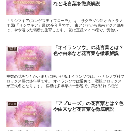
など花言葉を徹底解説
「リシマキア(コンゲスティフローラ)」は、サクラソウ科オカトラノ
オ属(「リシマキア」属)の多年草です。 東アジアから東南アジア原産
で、やや湿った場所に生育します。 花は直径２ｃｍ程で、黄色い花
弁が５枚付き、花期は４月から７月です。 今回は、...
「オイランソウ」の花言葉とは？
花言葉
色や由来など花言葉を徹底解説
複数の花をひとかたまりに咲かせるオイランソウは、ハナシノブ科フ
ロックス属の多年草です。 オイランソウは通称で、宿根フロックス
が正式名となります。 宿根は多年草の一形態で、葉が枯れて根だけ
で越冬するものです。 北アメリカ原産で高温多湿に弱いた...
「アプローズ」の花言葉とは？色
花言葉
や由来など花言葉を徹底解説