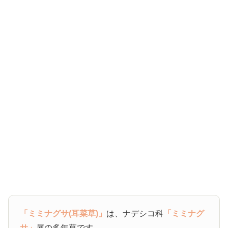
「ミミナグサ(耳菜草)」
は、ナデシコ科
「ミミナグ
サ」
属の多年草です。