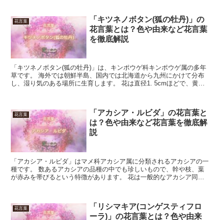
「キツネノボタン(狐の牡丹)」の
花言葉
花言葉とは？色や由来など花言葉
を徹底解説
「キツネノボタン(狐の牡丹)」は、キンポウゲ科キンポウゲ属の多年
草です。 海外では朝鮮半島、国内では北海道から九州にかけて分布
し、湿り気のある場所に生育します。 花は直径1. 5cmほどで、黄色
い花弁が5枚つき、その後、トゲだらけに見える球...
「アカシア・ルビダ」の花言葉と
花言葉
は？色や由来など花言葉を徹底解
説
「アカシア・ルビダ」はマメ科アカシア属に分類されるアカシアの一
種です。 数あるアカシアの品種の中でも珍しいもので、幹や枝、葉
が赤みを帯びるという特徴があります。 花は一般的なアカシア同
様、3〜4月に咲くふさふさとした黄色いものです。 そして...
「リシマキア(コンゲスティフロ
花言葉
ーラ)」の花言葉とは？色や由来