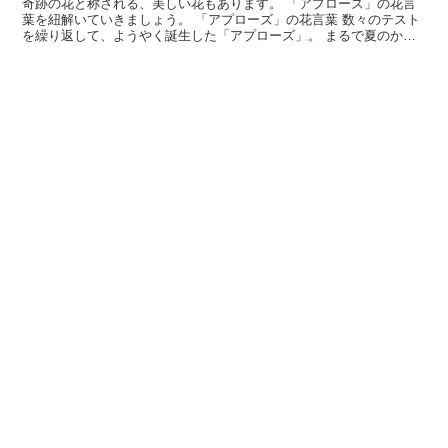
奇跡の花と称される、美しい花もあります。 「アプローズ」の花言
葉を紐解いていきましょう。 「アプローズ」の花言葉 数々のテスト
を繰り返して、ようやく誕生した「アプローズ」。 まるで夏のかき
氷のように、涼し気な色合いをしています。 バラの仲間...