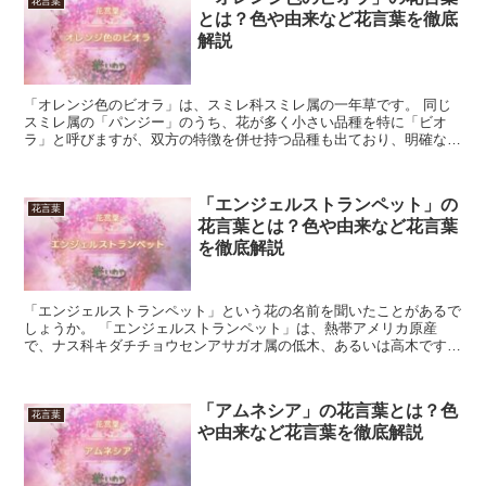
花言葉
とは？色や由来など花言葉を徹底
解説
「オレンジ色のビオラ」は、スミレ科スミレ属の一年草です。 同じ
スミレ属の「パンジー」のうち、花が多く小さい品種を特に「ビオ
ラ」と呼びますが、双方の特徴を併せ持つ品種も出ており、明確な分
類はなくなってきています。 ヨーロッパ原産で、1980年...
「エンジェルストランペット」の
花言葉
花言葉とは？色や由来など花言葉
を徹底解説
「エンジェルストランペット」という花の名前を聞いたことがあるで
しょうか。 「エンジェルストランペット」は、熱帯アメリカ原産
で、ナス科キダチチョウセンアサガオ属の低木、あるいは高木です。
インパクトのあるネーミングの通り、まるでトランペットの...
「アムネシア」の花言葉とは？色
花言葉
や由来など花言葉を徹底解説