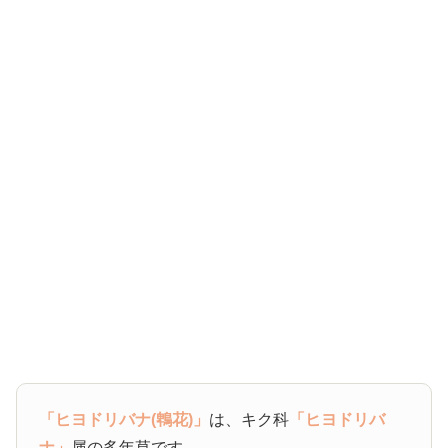
「ヒヨドリバナ(鵯花)」
は、キク科
「ヒヨドリバ
ナ」
属の多年草です。