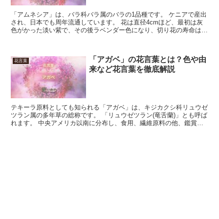
「アムネシア」は、バラ科バラ属のバラの1品種です。 ケニアで産出
され、日本でも周年流通しています。 花は直径4cmほど、最初は灰
色がかった淡い紫で、その後ラベンダー色になり、切り花の寿命は
10日ほどです。 今回は、「アムネシア」の花言葉につ...
「アガベ」の花言葉とは？色や由
花言葉
来など花言葉を徹底解説
テキーラ原料としても知られる「アガベ」は、キジカクシ科リュウゼ
ツラン属の多年草の総称です。 「リュウゼツラン(竜舌蘭)」とも呼ば
れます。 中央アメリカ以南に分布し、食用、繊維原料の他、鑑賞用
としても利用されます。 花はまれにしか咲かず、1世...