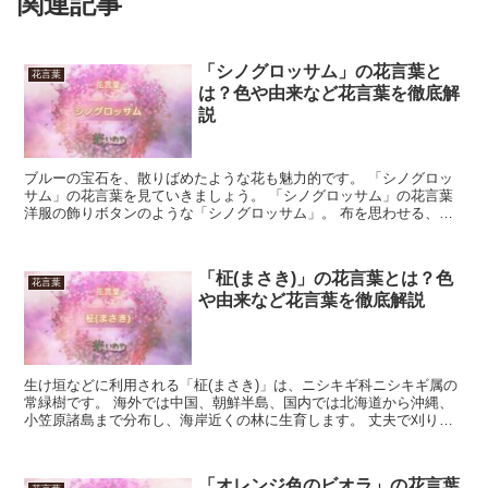
関連記事
「シノグロッサム」の花言葉と
花言葉
は？色や由来など花言葉を徹底解
説
ブルーの宝石を、散りばめたような花も魅力的です。 「シノグロッ
サム」の花言葉を見ていきましょう。 「シノグロッサム」の花言葉
洋服の飾りボタンのような「シノグロッサム」。 布を思わせる、ソ
フトな風合いをしています。 星型の花びらがあちこちに...
「柾(まさき)」の花言葉とは？色
花言葉
や由来など花言葉を徹底解説
生け垣などに利用される「柾(まさき)」は、ニシキギ科ニシキギ属の
常緑樹です。 海外では中国、朝鮮半島、国内では北海道から沖縄、
小笠原諸島まで分布し、海岸近くの林に生育します。 丈夫で刈り込
みに強く庭木や生け垣に向きます。 花は緑色であまり目...
「オレンジ色のビオラ」の花言葉