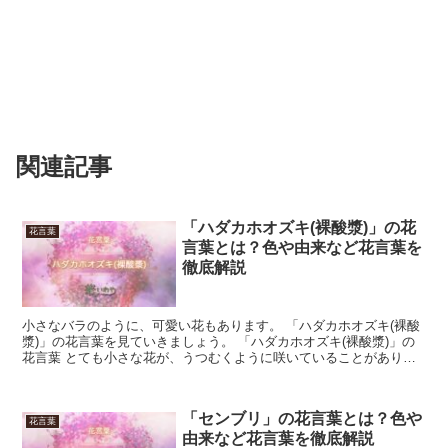
関連記事
「ハダカホオズキ(裸酸漿)」の花
花言葉
言葉とは？色や由来など花言葉を
徹底解説
小さなバラのように、可愛い花もあります。 「ハダカホオズキ(裸酸
漿)」の花言葉を見ていきましょう。 「ハダカホオズキ(裸酸漿)」の
花言葉 とても小さな花が、うつむくように咲いていることがありま
す。 山あいに自生しているのが「ハダカホオズキ(...
「センブリ」の花言葉とは？色や
花言葉
由来など花言葉を徹底解説