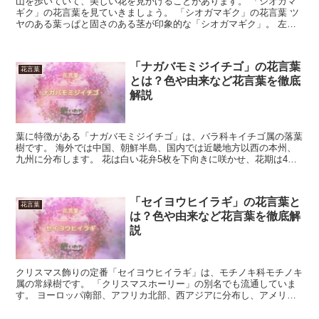
山を歩いていて、美しい花を見かけることがあります。 「シオガマ
ギク」の花言葉を見ていきましょう。 「シオガマギク」の花言葉 ツ
ヤのある葉っぱと固さのある茎が印象的な「シオガマギク」。 左右
に海の貝がらのような、マーメイド風の花びらをつけます...
「ナガバモミジイチゴ」の花言葉
花言葉
とは？色や由来など花言葉を徹底
解説
葉に特徴がある「ナガバモミジイチゴ」は、バラ科キイチゴ属の落葉
樹です。 海外では中国、朝鮮半島、国内では近畿地方以西の本州、
九州に分布します。 花は白い花弁5枚を下向きに咲かせ、花期は4月
から5月、果実はオレンジ色でつぶつぶしたキイチゴ型で...
「セイヨウヒイラギ」の花言葉と
花言葉
は？色や由来など花言葉を徹底解
説
クリスマス飾りの定番「セイヨウヒイラギ」は、モチノキ科モチノキ
属の常緑樹です。 「クリスマスホーリー」の別名でも流通していま
す。 ヨーロッパ南部、アフリカ北部、西アジアに分布し、アメリカ
やオーストラリア、ニュージーランドで野生化が見られます...