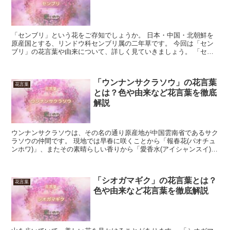
「センブリ」という花をご存知でしょうか。 日本・中国・北朝鮮を
原産国とする、リンドウ科センブリ属の二年草です。 今回は「セン
ブリ」の花言葉や由来について、詳しく見ていきましょう。 「セン
ブリ」の花言葉 「センブリ」の3つの花言葉を、さっそく...
「ウンナンサクラソウ」の花言葉
花言葉
とは？色や由来など花言葉を徹底
解説
ウンナンサクラソウは、その名の通り原産地が中国雲南省であるサク
ラソウの仲間です。 現地では早春に咲くことから「報春花(パオチュ
ンホワ)」、またその素晴らしい香りから「愛香水(アイシャンスイ)」
などと呼ばれています。 大きさ2～3cmほどの花...
「シオガマギク」の花言葉とは？
花言葉
色や由来など花言葉を徹底解説