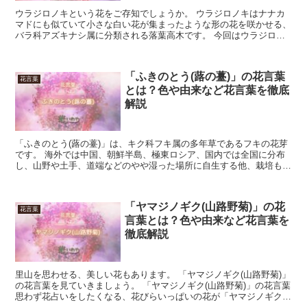
ウラジロノキという花をご存知でしょうか。 ウラジロノキはナナカ
マドにも似ていて小さな白い花が集まったような形の花を咲かせる、
バラ科アズキナシ属に分類される落葉高木です。 今回はウラジロノ
キの花言葉について、詳しく見ていきましょう。 「ウラジ...
「ふきのとう(蕗の薹)」の花言葉
花言葉
とは？色や由来など花言葉を徹底
解説
「ふきのとう(蕗の薹)」は、キク科フキ属の多年草であるフキの花芽
です。 海外では中国、朝鮮半島、極東ロシア、国内では全国に分布
し、山野や土手、道端などのやや湿った場所に自生する他、栽培も行
われています。 3月から5月頃、葉に先がけて地表に現...
「ヤマジノギク(山路野菊)」の花
花言葉
言葉とは？色や由来など花言葉を
徹底解説
里山を思わせる、美しい花もあります。 「ヤマジノギク(山路野菊)」
の花言葉を見ていきましょう。 「ヤマジノギク(山路野菊)」の花言葉
思わず花占いをしたくなる、花びらいっぱいの花が「ヤマジノギク