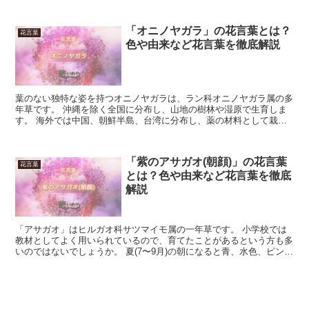
(山路野菊)」です。 細い茎を一生懸命、お日さ...
「オニノヤガラ」の花言葉とは？
花言葉
色や由来など花言葉を徹底解説
葉のない独特な姿を持つオニノヤガラは、ラン科オニノヤガラ属の多
年草です。 沖縄を除く全国に分布し、山地の樹林や湿原で生育しま
す。 海外では中国、朝鮮半島、台湾に分布し、薬の材料として栽培
も行われます。 根に棲む菌から栄養を吸収する腐生植物で...
「紫のアサガオ(朝顔)」の花言葉
花言葉
とは？色や由来など花言葉を徹底
解説
「アサガオ」はヒルガオ科サツマイモ属の一年草です。 小学校では
教材としてよく用いられているので、育てたことがあるという方も多
いのではないでしょうか。 夏(7〜9月)の朝になると青、水色、ピン
ク、マゼンタ、紫、白などでラッパ状の形をした花を咲...