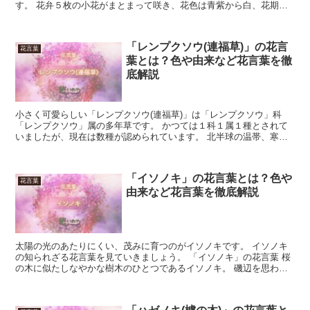
す。 花弁５枚の小花がまとまって咲き、花色は青紫から白、花期は
４月から６月です。 今回は、「アンチューサ」の花言葉に...
「レンプクソウ(連福草)」の花言
花言葉
葉とは？色や由来など花言葉を徹
底解説
小さく可愛らしい「レンプクソウ(連福草)」は「レンプクソウ」科
「レンプクソウ」属の多年草です。 かつては１科１属１種とされて
いましたが、現在は数種が認められています。 北半球の温帯、寒帯
域に分布し、日本では北海道から九州の林内や道端に生育し...
「イソノキ」の花言葉とは？色や
花言葉
由来など花言葉を徹底解説
太陽の光のあたりにくい、茂みに育つのがイソノキです。 イソノキ
の知られざる花言葉を見ていきましょう。 「イソノキ」の花言葉 桜
の木に似たしなやかな樹木のひとつであるイソノキ。 磯辺を思わせ
るような、湿地帯が大好きなので「磯の木」と名付けられ...