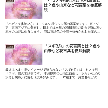
「ハゼノキ(櫨の木)」の花言葉と
花言葉
は？色や由来など花言葉を徹底解
説
「ハゼノキ(櫨の木)」は、ウルシ科ウルシ属の落葉樹です。 東アジ
ア、東南アジアに分布し、日本では本州の関東以南の暖地で海に近い
地方の山野に生育します。 花は黄緑色の小花を枝分かれした茎の先
に多数咲かせ、花期は5月から6月です。 今回は、「ハ...
「スギ(杉)」の花言葉とは？色や
花言葉
由来など花言葉を徹底解説
最近はあまり良いイメージで語られない「スギ(杉)」は、ヒノキ科
「スギ」属の常緑樹です。 本州以南の山地に自生し、沢沿いなどの
水分と栄養分に富む環境を好みます。 日本在来で、縄文杉などの数
千年を超える樹齢の個体もあります。 木材としての有益性...