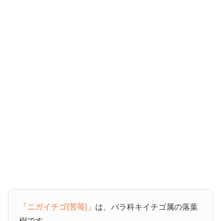
「ニガイチゴ(苦苺)」
は、バラ科キイチゴ属の落葉
樹です。