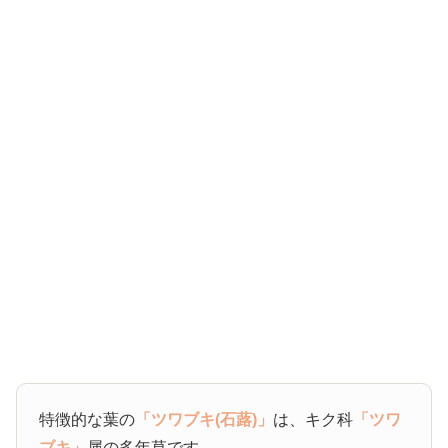
特徴的な葉の
「ツワブキ(石蕗)」
は、キク科
「ツワ
ブキ」
属の多年草です。