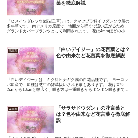
葉を徹底解説
「ヒメイワダレソウ(姫岩垂草)」は、クマツヅラ科イワダレソウ属の
多年草です。 南アメリカ原産で、地面から壁まで這い広がるため、
グランドカバープランツとして利用されます。 花は4mmほどの小花
が集まり、直径1. 5cmほどの球状の花穂を形成し...
「白いデイジー」の花言葉とは？
花言葉
色や由来など花言葉を徹底解説
「白いデイジー」は、キク科ヒナギク属の白花品種です。 ヨーロッ
パ原産で、原種は芝生の雑草扱いされる事もあります。 花は直径
2cmから10cmと幅広く、咲き方は一重咲きからポンポン咲きまで多
彩で、花期は12月から5月です。 今回は、「白いデイ...
「サラサドウダン」の花言葉と
花言葉
は？色や由来など花言葉を徹底解
説