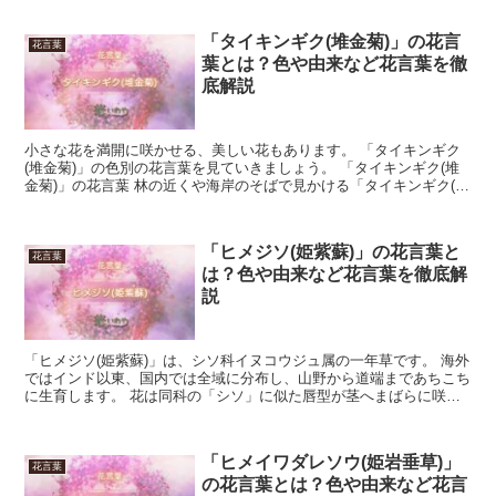
「タイキンギク(堆金菊)」の花言
花言葉
葉とは？色や由来など花言葉を徹
底解説
小さな花を満開に咲かせる、美しい花もあります。 「タイキンギク
(堆金菊)」の色別の花言葉を見ていきましょう。 「タイキンギク(堆
金菊)」の花言葉 林の近くや海岸のそばで見かける「タイキンギク(堆
金菊)」。 青空に向かって長い茎を伸ばしていま...
「ヒメジソ(姫紫蘇)」の花言葉と
花言葉
は？色や由来など花言葉を徹底解
説
「ヒメジソ(姫紫蘇)」は、シソ科イヌコウジュ属の一年草です。 海外
ではインド以東、国内では全域に分布し、山野から道端まであちこち
に生育します。 花は同科の「シソ」に似た唇型が茎へまばらに咲
き、花色は紅紫色または白、花期は9月から10月です。...
「ヒメイワダレソウ(姫岩垂草)」
花言葉
の花言葉とは？色や由来など花言