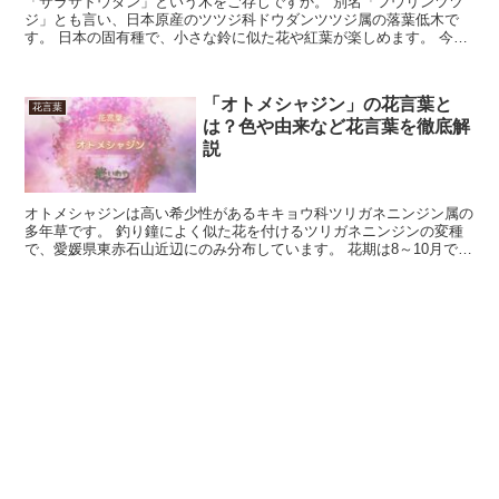
「サラサドウダン」という木をご存じですか。 別名「フウリンツツ
ジ」とも言い、日本原産のツツジ科ドウダンツツジ属の落葉低木で
す。 日本の固有種で、小さな鈴に似た花や紅葉が楽しめます。 今回
はそんな「サラサドウダン」の花言葉について詳しく見てい...
「オトメシャジン」の花言葉と
花言葉
は？色や由来など花言葉を徹底解
説
オトメシャジンは高い希少性があるキキョウ科ツリガネニンジン属の
多年草です。 釣り鐘によく似た花を付けるツリガネニンジンの変種
で、愛媛県東赤石山近辺にのみ分布しています。 花期は8～10月で、
花は薄紫～紫のものが最も多いです。 白やピンクのも...