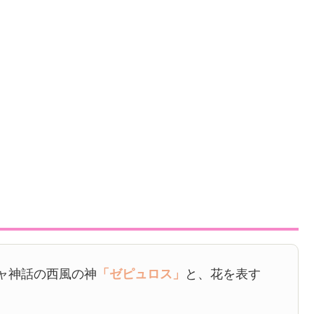
ャ神話の西風の神
「ゼピュロス」
と、花を表す