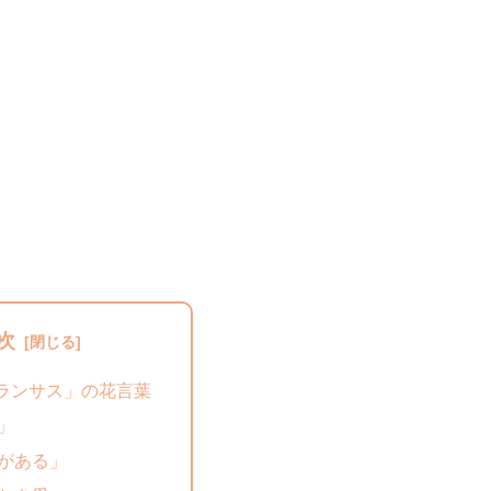
次
ランサス」の花言葉
」
がある」