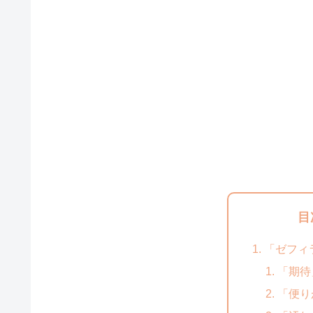
目
「ゼフィ
「期待
「便り