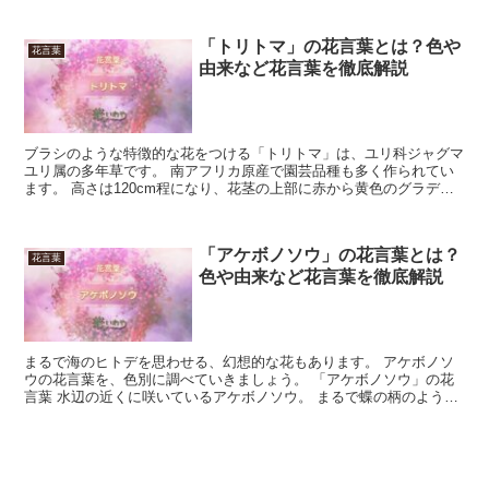
「トリトマ」の花言葉とは？色や
花言葉
由来など花言葉を徹底解説
ブラシのような特徴的な花をつける「トリトマ」は、ユリ科ジャグマ
ユリ属の多年草です。 南アフリカ原産で園芸品種も多く作られてい
ます。 高さは120cm程になり、花茎の上部に赤から黄色のグラデー
ションで小花が密に集合した花穂を付けます。 花期は...
「アケボノソウ」の花言葉とは？
花言葉
色や由来など花言葉を徹底解説
まるで海のヒトデを思わせる、幻想的な花もあります。 アケボノソ
ウの花言葉を、色別に調べていきましょう。 「アケボノソウ」の花
言葉 水辺の近くに咲いているアケボノソウ。 まるで蝶の柄のよう
に、濃いドット模様がついています。 草木に埋もれていて...