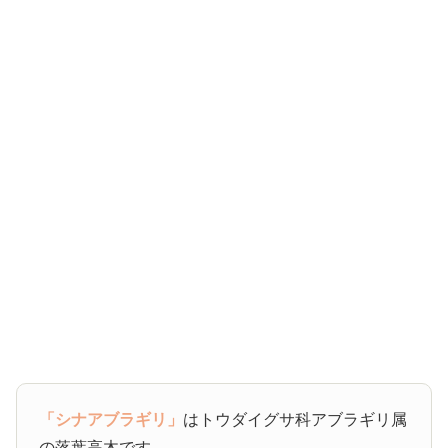
「シナアブラギリ」
はトウダイグサ科アブラギリ属
の落葉高木です。