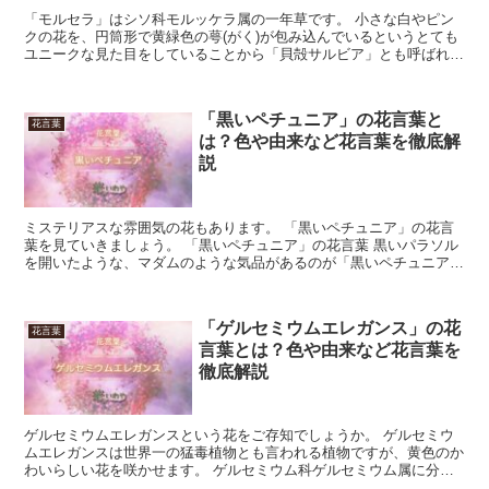
「モルセラ」はシソ科モルッケラ属の一年草です。 小さな白やピン
クの花を、円筒形で黄緑色の萼(がく)が包み込んでいるというとても
ユニークな見た目をしていることから「貝殻サルビア」とも呼ばれま
す。 また英語圏では「Bells of Irelan...
「黒いペチュニア」の花言葉と
花言葉
は？色や由来など花言葉を徹底解
説
ミステリアスな雰囲気の花もあります。 「黒いペチュニア」の花言
葉を見ていきましょう。 「黒いペチュニア」の花言葉 黒いパラソル
を開いたような、マダムのような気品があるのが「黒いペチュニア」
です。 ブラックフォーマルを思わせる色合いをしていて...
「ゲルセミウムエレガンス」の花
花言葉
言葉とは？色や由来など花言葉を
徹底解説
ゲルセミウムエレガンスという花をご存知でしょうか。 ゲルセミウ
ムエレガンスは世界一の猛毒植物とも言われる植物ですが、黄色のか
わいらしい花を咲かせます。 ゲルセミウム科ゲルセミウム属に分類
される蔓性常緑低木です。 今回はゲルセミウムエレガンス...