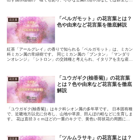
面を覆いつくしていることも珍しくはありません。 鳥の...
「ベルガモット」の花言葉とは？
花言葉
色や由来など花言葉を徹底解説
紅茶「アールグレイ」の香りで知られる「ベルガモット」は、ミカン
科ミカン属の常緑樹です。 同じミカン属の「ブンタン」「マンダリ
ンオレンジ」「シトロン」の交雑種と考えられ、イタリアを主な産地
としています。 花は白く芳香があり、花期は5月から6月...
「ユウガギク(柚香菊)」の花言葉
花言葉
とは？色や由来など花言葉を徹底
解説
「ユウガギク(柚香菊)」はキク科シオン属の多年草です。 日本固有種
で、近畿地方以北に分布し、山地や草原、田んぼの畦などに生育しま
す。 花は直径３ｃｍほどの一重のキクで、黄色い筒状花の周囲に白
または薄紫色の舌状花がやや隙間を空けながらつき、２...
「ツルムラサキ」の花言葉とは？
花言葉