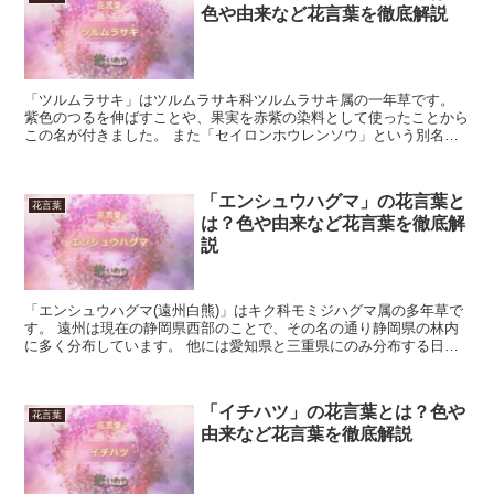
色や由来など花言葉を徹底解説
「ツルムラサキ」はツルムラサキ科ツルムラサキ属の一年草です。
紫色のつるを伸ばすことや、果実を赤紫の染料として使ったことから
この名が付きました。 また「セイロンホウレンソウ」という別名で
呼ばれることもあります。 名前から想像される通り、原産...
「エンシュウハグマ」の花言葉と
花言葉
は？色や由来など花言葉を徹底解
説
「エンシュウハグマ(遠州白熊)」はキク科モミジハグマ属の多年草で
す。 遠州は現在の静岡県西部のことで、その名の通り静岡県の林内
に多く分布しています。 他には愛知県と三重県にのみ分布する日本
固有種で、三重県においては絶滅危惧Ⅰ類に指定されてい...
「イチハツ」の花言葉とは？色や
花言葉
由来など花言葉を徹底解説