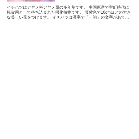
イチハツはアヤメ科アヤメ属の多年草です。 中国原産で室町時代に
観賞用として持ち込まれた帰化植物です。 藤紫色で10cmほどの大き
な美しい花をつけます。 イチハツは漢字で「一初」の文字があてら
れる事があり、アヤメ属の中で最初に花を咲かせる事か...