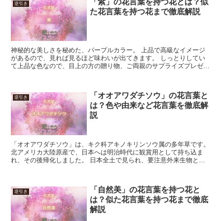
「紫」の花言葉を持つ花とは？似
逆引き
た花言葉を持つ花まで徹底解説
神秘的な美しさを秘めた、パープルカラー。 上品で高級なイメージ
があるので、見れば見るほど味わいが出てきます。 しっとりしてい
て上品な色なので、目上の方の贈り物、ご両親のサプライズプレゼン
トにもおすすめです。 花言葉「紫」にまつわる花を知って...
「オオアワダチソウ」の花言葉と
逆引き
は？色や由来など花言葉を徹底解
説
「オオアワダチソウ」は、キク科アキノキリンソウ属の多年草です。
北アメリカ大陸原産で、日本へは明治時代に観賞用として持ち込ま
れ、その後帰化しました。 日本全土で見られ、要注意外来生物とし
て扱われています。 花は直径7mmほどで集まって咲き、...
「自然美」の花言葉を持つ花と
逆引き
は？似た花言葉を持つ花まで徹底
解説