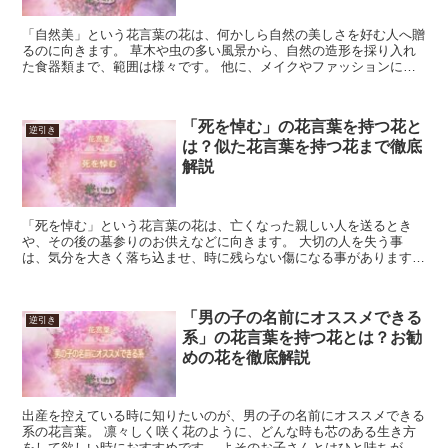
「自然美」という花言葉の花は、何かしら自然の美しさを好む人へ贈
るのに向きます。 草木や虫の多い風景から、自然の造形を採り入れ
た食器類まで、範囲は様々です。 他に、メイクやファッションに作
為が目立たない、センスの優れた人にも良いでしょう。 相...
「死を悼む」の花言葉を持つ花と
逆引き
は？似た花言葉を持つ花まで徹底
解説
「死を悼む」という花言葉の花は、亡くなった親しい人を送るとき
や、その後の墓参りのお供えなどに向きます。 大切の人を失う事
は、気分を大きく落ち込ませ、時に残らない傷になる事があります。
死を悼む花は、相手のために贈る花であるのと同時に、あなた...
「男の子の名前にオススメできる
逆引き
系」の花言葉を持つ花とは？お勧
めの花を徹底解説
出産を控えている時に知りたいのが、男の子の名前にオススメできる
系の花言葉。 凛々しく咲く花のように、どんな時も芯のある生き方
をして欲しい時におすすめです。 よそのお子さんとはひと味ちが