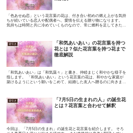
「色あせぬ恋」という花言葉の花は、付き合い初めの燃え上がる気持
ちが続いている恋人や配偶者へ、愛情を伝える贈り物になります。
気持ちは時間と共に冷めていくものなので、常に燃料を足してきたと
いう意味で、簡単には達成出来ないものです。 他に、ずっ...
「和気あいあい」の花言葉を持つ
逆引き
花とは？似た花言葉を持つ花まで
徹底解説
「和気あいあい」は「和気藹々」と書き、仲睦まじく和やかな様子を
指します。 「和気あいあい」という花言葉の花は、和やかな家庭が
築けるようにという願いをこめて、結婚した友人へ贈るのに向きま
す。 交流重視のサークルのシンボルにも良いでしょう。 一...
「7月5日の生まれの人」の誕生花
逆引き
とは？花言葉と合わせて解釈
今回は、「7月5日の生まれ」の誕生花と花言葉を紹介します。 そろ