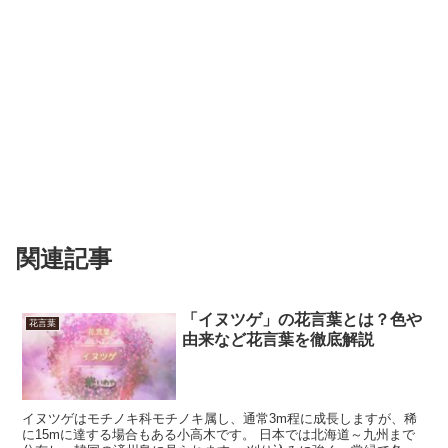
関連記事
「イヌツゲ」の花言葉とは？色や
花言葉
由来など花言葉を徹底解説
イヌツゲはモチノキ科モチノキ属し、通常3m程に成長しますが、稀
に15mに達する場合もある小高木です。 日本では北海道～九州まで