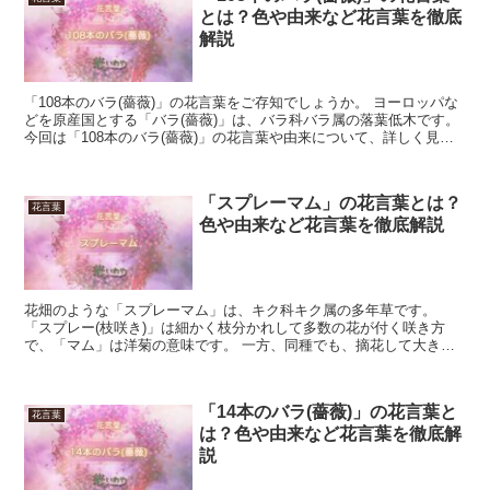
とは？色や由来など花言葉を徹底
解説
「108本のバラ(薔薇)」の花言葉をご存知でしょうか。 ヨーロッパな
どを原産国とする「バラ(薔薇)」は、バラ科バラ属の落葉低木です。
今回は「108本のバラ(薔薇)」の花言葉や由来について、詳しく見て
いきましょう。 「108本のバラ(薔薇)...
「スプレーマム」の花言葉とは？
花言葉
色や由来など花言葉を徹底解説
花畑のような「スプレーマム」は、キク科キク属の多年草です。
「スプレー(枝咲き)」は細かく枝分かれして多数の花が付く咲き方
で、「マム」は洋菊の意味です。 一方、同種でも、摘花して大きな1
輪に仕立てたものは「ディスバッドマム」と呼びます。 1...
「14本のバラ(薔薇)」の花言葉と
花言葉
は？色や由来など花言葉を徹底解
説