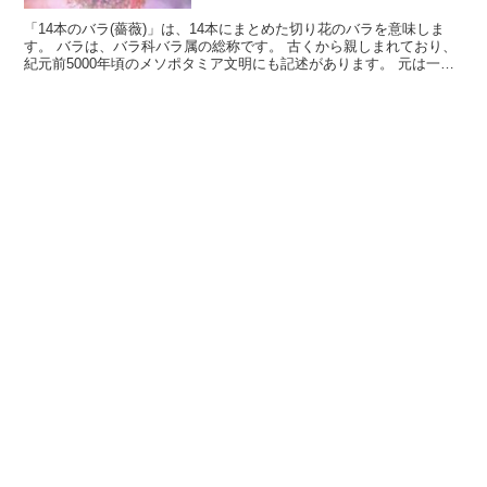
「14本のバラ(薔薇)」は、14本にまとめた切り花のバラを意味しま
す。 バラは、バラ科バラ属の総称です。 古くから親しまれており、
紀元前5000年頃のメソポタミア文明にも記述があります。 元は一重
の花でしたが、改良が繰り返され、現在の姿とな...