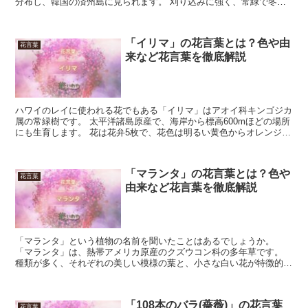
分布し、韓国の済州島に見られます。 刈り込みに強く、常緑で冬で
も葉を落とさないため、生け垣などに利用されます。 こ...
「イリマ」の花言葉とは？色や由
花言葉
来など花言葉を徹底解説
ハワイのレイに使われる花でもある「イリマ」はアオイ科キンゴジカ
属の常緑樹です。 太平洋諸島原産で、海岸から標高600mほどの場所
にも生育します。 花は花弁5枚で、花色は明るい黄色からオレンジへ
変わり、1日でしぼむ1日花です。 淡い緑や暗い赤...
「マランタ」の花言葉とは？色や
花言葉
由来など花言葉を徹底解説
「マランタ」という植物の名前を聞いたことはあるでしょうか。
「マランタ」は、熱帯アメリカ原産のクズウコン科の多年草です。
種類が多く、それぞれの美しい模様の葉と、小さな白い花が特徴的で
す。 今回は、そんな「マランタ」の花言葉について詳しく見...
「108本のバラ(薔薇)」の花言葉
花言葉