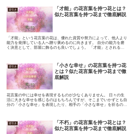
「才能」の花言葉を持つ花とは？
逆引き
似た花言葉を持つ花まで徹底解説
「才能」という花言葉の花は、優れた資質や努力によって、他人より
能力を発揮している人へ贈り褒めるのに向きます。 自分の能力を磨
く決意として、部屋に飾るのも良いでしょう。 「才能」とされるも
のは様々です。 それに合う花を選べば、よりモチベーショ...
「小さな幸せ」の花言葉を持つ花
逆引き
とは？似た花言葉を持つ花まで徹
底解説
花言葉の中には幸せを表現するものが少なくありません。 日々の生
活に大きな幸せを感じるのはもちろんですが、そこまでいかずとも自
分の「小さな幸せ」を表現したり、相手の「小さな幸せ」を祈るのに
ぴったりの花言葉を持つ植物を紹介します。 「小さな幸せ...
「不朽」の花言葉を持つ花とは？
逆引き
似た花言葉を持つ花まで徹底解説