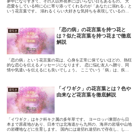
夢中になりすぎて、その人以外視界にはいらない日もあるもの。 大
恋愛をしている時に心に寄り添ってくれるのが「あなたに溺れる」と
いう花言葉です。 溺れるくらい大好きな気持ちを表現しているの
で、好きな人に「私を愛して」と伝えたい時におすすめです。...
「恋の病」の花言葉を持つ花と
逆引き
は？似た花言葉を持つ花まで徹底
解説
「恋の病」という花言葉の花は、心身を正常に保てないほどの、熱狂
的な恋心を伝えるメッセージになります。 恋に悩む友人へ贈り、同
情や気遣いを伝えるにも良いでしょう。 ここでいう「病」は、疾病
として認定されるような深刻なものではなく、あくまで比喩...
「イワギク」の花言葉とは？色や
逆引き
由来など花言葉を徹底解説
「イワギク」はキク科キク属の多年草です。 ヨーロッパ東部から日
本まで原産地があり、日本では北海道から九州の、海岸の岩場や山地
の岩礫地などに生育します。 国内には途切れ途切れで存在し、しば
しば絶滅危惧種として扱われます。 花は直径8cm程と大...