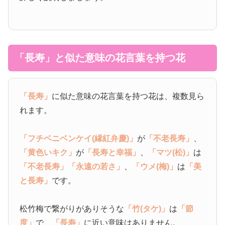
「長寿」と似た意味の花言葉を持つ花
「長寿」
に似た意味の花言葉を持つ花は、複数見ら
れます。
「フチベニベンケイ(縁紅弁慶)」
が
「不老長寿」
、
「黄色いキク」
が
「長寿と幸福」
、
「マツ(松)」
は
「不老長寿」
「永遠の若さ」
、
「ウメ(梅)」
は
「美
と長寿」
です。
松竹梅で繋がりがありそうな
「竹(タケ)」
は
「節
度」
で、
「長寿」
に近い意味はありません。