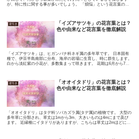
が、特に性に関する事が多いでしょう。 「煩悩」という花言葉の花
は、その魅力で欲望をかき立てるような恋人へ、愛情表現とし...
「イズアサツキ」の花言葉とは？
逆引き
色や由来など花言葉を徹底解説
「イズアサツキ」は、ヒガンバナ科ネギ属の多年草です。 日本固有
種で、伊豆半島南部に分布、海岸の岩場に生育し、時に群生します。
白から淡紅紫の小花が、多数集まって咲きます。 花期は6月から7月
です。 今回は、「イズアサツキ」の花言葉について解...
「オオイタドリ」の花言葉とは？
逆引き
色や由来など花言葉を徹底解説
「オオイタドリ」はタデ科ソバカズラ属(タデ属)の植物です。 大型の
多年草に分類され、草丈は1mから3m、大きいものは4mにまで及び
ます。 近縁種にイタドリがありますが、こちらは草丈は2mほどにし
かならないこと、また「オオイタドリ」が日本の中...