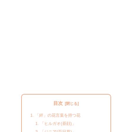
目次
「絆」の花言葉を持つ花
「ヒルガオ(昼顔)」
「ジニア(百日草)」