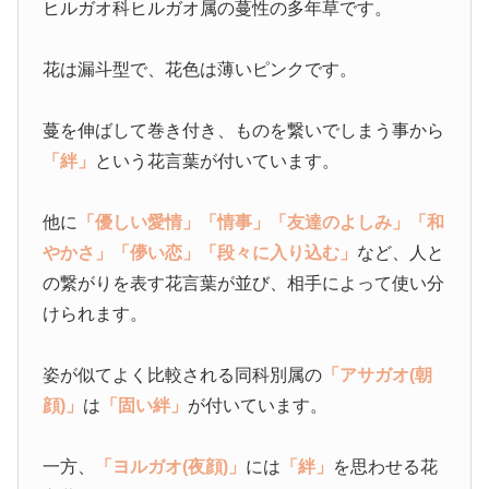
ヒルガオ科ヒルガオ属の蔓性の多年草です。
花は漏斗型で、花色は薄いピンクです。
蔓を伸ばして巻き付き、ものを繋いでしまう事から
「絆」
という花言葉が付いています。
他に
「優しい愛情」
「情事」
「友達のよしみ」
「和
やかさ」
「儚い恋」
「段々に入り込む」
など、人と
の繋がりを表す花言葉が並び、相手によって使い分
けられます。
姿が似てよく比較される同科別属の
「アサガオ(朝
顔)」
は
「固い絆」
が付いています。
一方、
「ヨルガオ(夜顔)」
には
「絆」
を思わせる花