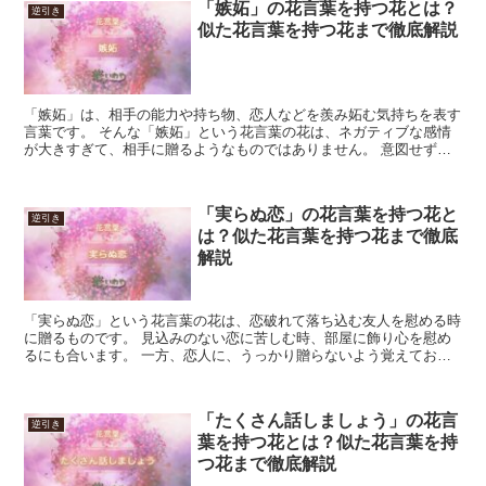
「嫉妬」の花言葉を持つ花とは？
逆引き
似た花言葉を持つ花まで徹底解説
「嫉妬」は、相手の能力や持ち物、恋人などを羨み妬む気持ちを表す
言葉です。 そんな「嫉妬」という花言葉の花は、ネガティブな感情
が大きすぎて、相手に贈るようなものではありません。 意図せず贈
らないよう気を付ける花という事になります。 一方、自室...
「実らぬ恋」の花言葉を持つ花と
逆引き
は？似た花言葉を持つ花まで徹底
解説
「実らぬ恋」という花言葉の花は、恋破れて落ち込む友人を慰める時
に贈るものです。 見込みのない恋に苦しむ時、部屋に飾り心を慰め
るにも合います。 一方、恋人に、うっかり贈らないよう覚えておく
花でもあります。 「実らぬ恋」の花言葉を持つ花 「実ら...
「たくさん話しましょう」の花言
逆引き
葉を持つ花とは？似た花言葉を持
つ花まで徹底解説