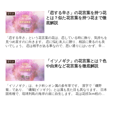
る贈り物になるでしょう。 「私はあなたにふさわしい」の...
「恋する辛さ」の花言葉を持つ花
逆引き
とは？似た花言葉を持つ花まで徹
底解説
「恋する辛さ」という花言葉の花は、恋している時に飾り、気持ちを
見つめ直すのに向きます。 恋に悩む友人に贈り、相談に乗るのも良
いでしょう。 恋は相手がある事なので、思い通りにはいかず、辛い
気持ちになる事も多いものです。 一方、冷静に考えると、...
「イソノギク」の花言葉とは？色
逆引き
や由来など花言葉を徹底解説
「イソノギク」は、キク科シオン属の多年草です。 漢字で「磯野
菊」であり、「磯菊(イソギク)」とは属も見た目も異なります。 日本
固有種で、琉球列島の海岸の崖に自生します。 花は花径3cm程の一
重のキクで、花色は白または淡紫色です。 今回は、「...