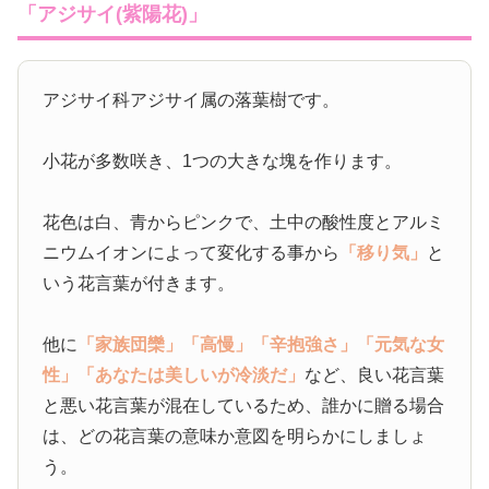
「アジサイ(紫陽花)」
アジサイ科アジサイ属の落葉樹です。
小花が多数咲き、1つの大きな塊を作ります。
花色は白、青からピンクで、土中の酸性度とアルミ
ニウムイオンによって変化する事から
「移り気」
と
いう花言葉が付きます。
他に
「家族団欒」
「高慢」
「辛抱強さ」
「元気な女
性」
「あなたは美しいが冷淡だ」
など、良い花言葉
と悪い花言葉が混在しているため、誰かに贈る場合
は、どの花言葉の意味か意図を明らかにしましょ
う。