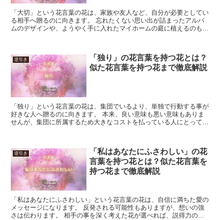
「大切」という花言葉の花は、家族や友人など、自分が必要としてい
る相手へ贈るのに向きます。 忘れたくない思い出が詰まったアルバ
ムのデザインや、ようやく手に入れたマイホームの庭に植えるのも良
いでしょう。 対象になる人やものに合わせた花を選べば、...
「独り」の花言葉を持つ花とは？
逆引き
似た花言葉を持つ花まで徹底解説
「独り」という花言葉の花は、集団でいるより、単独で行動する事が
好きな人へ贈るのに向きます。 本来、良い意味も悪い意味もありま
せんが、集団に所属するため大きなコストを払っている人にとって
は、生き方を否定する言葉と伝わるため、向きません。 様々...
「私はあなたにふさわしい」の花
逆引き
言葉を持つ花とは？似た花言葉を
持つ花まで徹底解説
「私はあなたにふさわしい」という花言葉の花は、自信に満ちた愛の
メッセージになります。 反発される可能性もありますが、想いの強
さは伝わります。 相手の事を深く考えた花が選べれば、説得力のあ