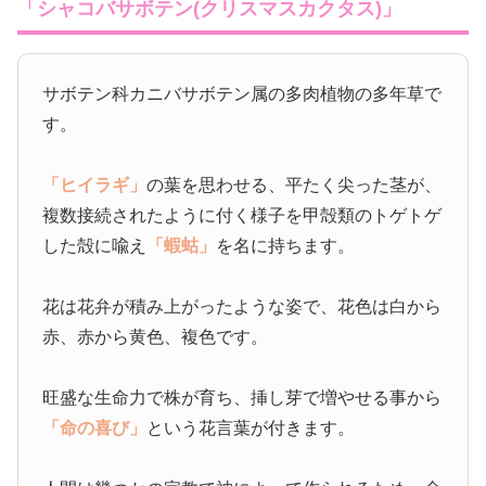
「シャコバサボテン(クリスマスカクタス)」
サボテン科カニバサボテン属の多肉植物の多年草で
す。
「ヒイラギ」
の葉を思わせる、平たく尖った茎が、
複数接続されたように付く様子を甲殻類のトゲトゲ
した殻に喩え
「蝦蛄」
を名に持ちます。
花は花弁が積み上がったような姿で、花色は白から
赤、赤から黄色、複色です。
旺盛な生命力で株が育ち、挿し芽で増やせる事から
「命の喜び」
という花言葉が付きます。