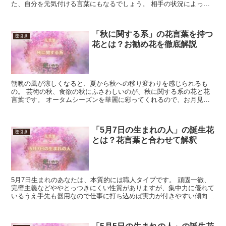
た、自分を元気付ける言葉にもなるでしょう。 相手の状況によって
は、酷な言葉として伝わってしまう事もあるため、気持ちを...
「秋に関する系」の花言葉を持つ
逆引き
花とは？お勧め花を徹底解説
朝晩の風が涼しくなると、夏から秋への移り変わりを感じられるも
の。 芸術の秋、食欲の秋にふさわしいのが、秋に関する系の花と花
言葉です。 オータムシーズンを華麗に彩ってくれるので、お月見や
ハロウィンなど、秋ならではのイベントにふさわしいです。 ...
「5月7日の生まれの人」の誕生花
逆引き
とは？花言葉と合わせて解釈
5月7日生まれのあなたは、本質的には職人タイプです。 頑固一徹、
完璧主義などややとっつきにくい性質がありますが、集中力に優れて
いるうえ手先も器用なので仕事に打ち込めば実力が付きやすい傾向に
あります。 特に向いているのは職人以外には研究者、料...