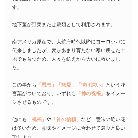
す。
地下茎が野菜または穀類として利用されます。
南アメリカ原産で、大航海時代以降にヨーロッパに
伝来しましたが、麦があまり育たない寒い痩せた土
地でも育つため、人々を飢えから大いに救いまし
た。
この事から
「恩恵」
「慈愛」
「情け深い」
という花
言葉がついており、いずれも
「神の祝福」
をイメー
ジさせるものです。
他にも
「祝福」
や
「神の信頼」
など、意味の近い花
は多いため、意味やイメージに合わせて選ぶと良い
でしょう。