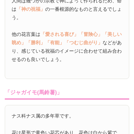
人間は幾つかの宗教で神によって作られるため、命
は
「神の祝福」
の一番根源的なものと言えるでしょ
う。
他の花言葉は
「愛される喜び」
「冒険心」
「美しい
眺め」
「勝利」
「有能」
「つむじ曲がり」
などがあ
り、感じている祝福のイメージに合わせて組み合わ
せるのも良いでしょう。
「ジャガイモ(馬鈴薯)」
ナス科ナス属の多年草です。
花は星形で黄色い花芯があり、花色は白から紫で