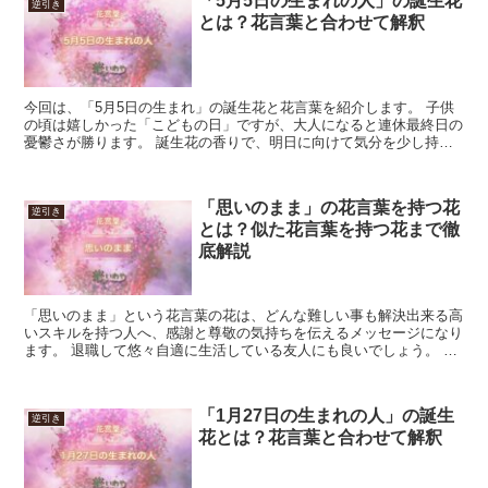
「5月5日の生まれの人」の誕生花
逆引き
とは？花言葉と合わせて解釈
今回は、「5月5日の生まれ」の誕生花と花言葉を紹介します。 子供
の頃は嬉しかった「こどもの日」ですが、大人になると連休最終日の
憂鬱さが勝ります。 誕生花の香りで、明日に向けて気分を少し持ち
上げておきましょう。 「5月5日の生まれ」の誕生花と...
「思いのまま」の花言葉を持つ花
逆引き
とは？似た花言葉を持つ花まで徹
底解説
「思いのまま」という花言葉の花は、どんな難しい事も解決出来る高
いスキルを持つ人へ、感謝と尊敬の気持ちを伝えるメッセージになり
ます。 退職して悠々自適に生活している友人にも良いでしょう。 案
外本人は大変な事もあり、全てが「思いのまま」とは限り...
「1月27日の生まれの人」の誕生
逆引き
花とは？花言葉と合わせて解釈