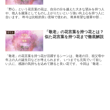
「野心」という花言葉の花は、自分の分を越えた大きな望みを持つ人
や、他人を蹴落としてものし上がりたいという強い向上心を持つ人に
合います。 昨今は比較的良い意味で使われ、将来有望な後輩や部下
の褒め言葉に合います。 但し、組織の枠組みまで踏み越え...
「敬老」の花言葉を持つ花とは？
逆引き
似た花言葉を持つ花まで徹底解説
「敬老」の花言葉を持つ花が活躍するシーンは、敬老の日、祖父母や
年上の人の誕生日などが考えられます。 いつまでも元気でいて欲し
い人に、感謝の気持ちを込めて贈ると良い花です。 今回は「敬老」
の花言葉を持つ花と、似た意味の花言葉を持つ花を紹介しま...