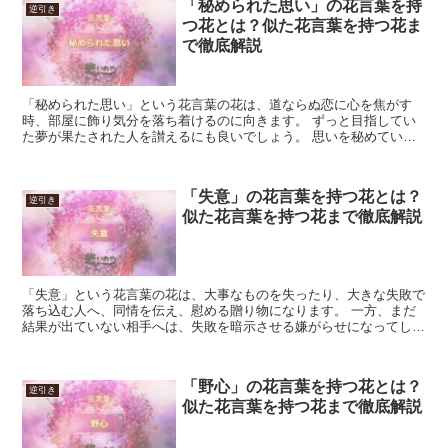
「秘められた思い」の花言葉を持
逆引き
つ花とは？似た花言葉を持つ花ま
で徹底解説
「秘められた思い」という花言葉の花は、道ならぬ恋に心を焦がす
時、部屋に飾り気分を落ち着けるのに向きます。 ずっと目指してい
た夢が果たされた人を讃えるにも良いでしょう。 思いを秘めていた
時間、バネのように溜め込んだ力が重要なので、一目惚れのよ...
「失意」の花言葉を持つ花とは？
逆引き
似た花言葉を持つ花まで徹底解説
「失意」という花言葉の花は、大事なものを失ったり、大きな失敗で
落ち込む人へ、同情を伝え、慰める贈り物になります。 一方、まだ
結果が出ていない相手へは、失敗を暗示させる嫌がらせになってしま
います。 本人がまだ希望を持っている場合は信じて応援し...
「野心」の花言葉を持つ花とは？
逆引き
似た花言葉を持つ花まで徹底解説