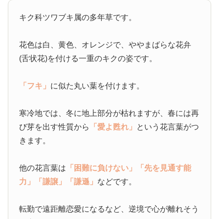
キク科ツワブキ属の多年草です。
花色は白、黄色、オレンジで、ややまばらな花弁
(舌状花)を付ける一重のキクの姿です。
「フキ」
に似た丸い葉を付けます。
寒冷地では、冬に地上部分が枯れますが、春には再
び芽を出す性質から
「愛よ甦れ」
という花言葉がつ
きます。
他の花言葉は
「困難に負けない」
「先を見通す能
力」
「謙譲」
「謙遜」
などです。
転勤で遠距離恋愛になるなど、逆境で心が離れそう