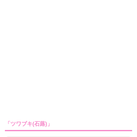
「ツワブキ(石蕗)」