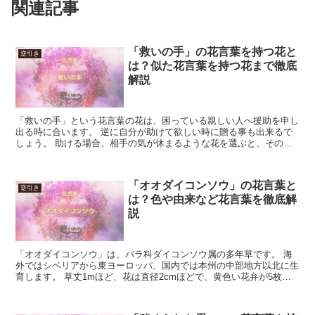
関連記事
「救いの手」の花言葉を持つ花と
逆引き
は？似た花言葉を持つ花まで徹底
解説
「救いの手」という花言葉の花は、困っている親しい人へ援助を申し
出る時に合います。 逆に自分が助けて欲しい時に贈る事も出来るで
しょう。 助ける場合、相手の気が休まるような花を選ぶと、その後
の話も進みやすいでしょう。 「救いの手」の花言葉を持つ...
「オオダイコンソウ」の花言葉と
逆引き
は？色や由来など花言葉を徹底解
説
「オオダイコンソウ」は、バラ科ダイコンソウ属の多年草です。 海
外ではシベリアから東ヨーロッパ、国内では本州の中部地方以北に生
育します。 草丈1mほど、花は直径2cmほどで、黄色い花弁が5枚つ
き、花期は6月から9月です。 今回は、「オオダイコ...