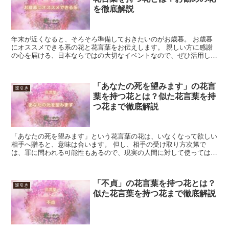
を徹底解説
年末が近くなると、そろそろ準備しておきたいのがお歳暮。 お歳暮
にオススメできる系の花と花言葉をお伝えします。 親しい方に感謝
の心を届ける、日本ならではの大切なイベントなので、ぜひ活用して
みてください。 実家に帰省する時の手土産としてもオスス...
「あなたの死を望みます」の花言
逆引き
葉を持つ花とは？似た花言葉を持
つ花まで徹底解説
「あなたの死を望みます」という花言葉の花は、いなくなって欲しい
相手へ贈ると、意味は合います。 但し、相手の受け取り方次第で
は、罪に問われる可能性もあるので、現実の人間に対して使ってはい
けません。 避けた方が良い花として記憶しておくか、創作の...
「不貞」の花言葉を持つ花とは？
逆引き
似た花言葉を持つ花まで徹底解説