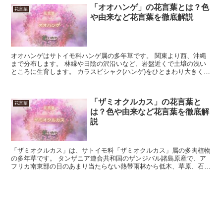
「オオハンゲ」の花言葉とは？色
花言葉
や由来など花言葉を徹底解説
オオハンゲはサトイモ科ハンゲ属の多年草です。 関東より西、沖縄
まで分布します。 林縁や日陰の沢沿いなど、岩盤近くで土壌の浅い
ところに生育します。 カラスビシャク(ハンゲ)をひとまわり大きくし
たような姿から、オオハンゲの名前がつきました。 今...
「ザミオクルカス」の花言葉と
花言葉
は？色や由来など花言葉を徹底解
説
「ザミオクルカス」は、サトイモ科「ザミオクルカス」属の多肉植物
の多年草です。 タンザニア連合共和国のザンジバル諸島原産で、ア
フリカ南東部の日のあまり当たらない熱帯雨林から低木、草原、石の
多い川岸でも自生が見られます。 花はサトイモ科の特徴を...