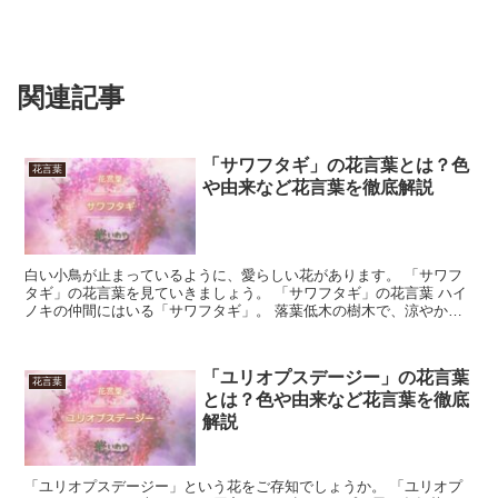
関連記事
「サワフタギ」の花言葉とは？色
花言葉
や由来など花言葉を徹底解説
白い小鳥が止まっているように、愛らしい花があります。 「サワフ
タギ」の花言葉を見ていきましょう。 「サワフタギ」の花言葉 ハイ
ノキの仲間にはいる「サワフタギ」。 落葉低木の樹木で、涼やかな
葉が印象的です。 日本の野山に生えていて、ブルーベリ...
「ユリオプスデージー」の花言葉
花言葉
とは？色や由来など花言葉を徹底
解説
「ユリオプスデージー」という花をご存知でしょうか。 「ユリオプ