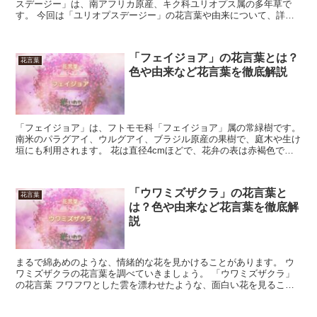
スデージー」は、南アフリカ原産、キク科ユリオプス属の多年草で
す。 今回は「ユリオプスデージー」の花言葉や由来について、詳し
くご紹介します。 「ユリオプスデージー」の花言葉 黄色い...
「フェイジョア」の花言葉とは？
花言葉
色や由来など花言葉を徹底解説
「フェイジョア」は、フトモモ科「フェイジョア」属の常緑樹です。
南米のパラグアイ、ウルグアイ、ブラジル原産の果樹で、庭木や生け
垣にも利用されます。 花は直径4cmほどで、花弁の表は赤褐色で裏
面は白く、食べると甘味があります。 中央にはブラシ...
「ウワミズザクラ」の花言葉と
花言葉
は？色や由来など花言葉を徹底解
説
まるで綿あめのような、情緒的な花を見かけることがあります。 ウ
ワミズザクラの花言葉を調べていきましょう。 「ウワミズザクラ」
の花言葉 フワフワとした雲を漂わせたような、面白い花を見ること
があります。 ウワミズザクラという樹木で、桜の開花と同...