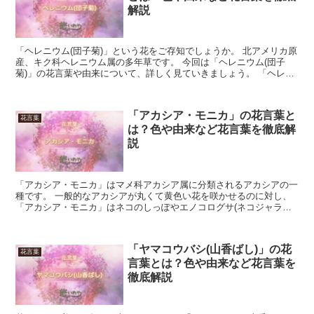
解説
「ヘレニウム(団子菊)」という花をご存知でしょうか。 北アメリカ原
産、キク科ヘレニウム属の多年草です。 今回は「ヘレニウム(団子
菊)」の花言葉や由来について、詳しく見ていきましょう。 「ヘレニ
ウム(団子菊)」の花言葉 「ヘレニウム(団子菊)...
「アカシア・モニカ」の花言葉と
花言葉
は？色や由来など花言葉を徹底解
説
「アカシア・モニカ」はマメ科アカシア属に分類されるアカシアの一
種です。 一般的なアカシアが丸くて黄色い花を咲かせるのに対し、
「アカシア・モニカ」はネコのしっぽやエノコログサ(ネコジャラシ)
の穂のような、丸っこくて細長い花を付けます。 花の色...
「ヤマコウバシ(山香ばし)」の花
花言葉
言葉とは？色や由来など花言葉を
徹底解説