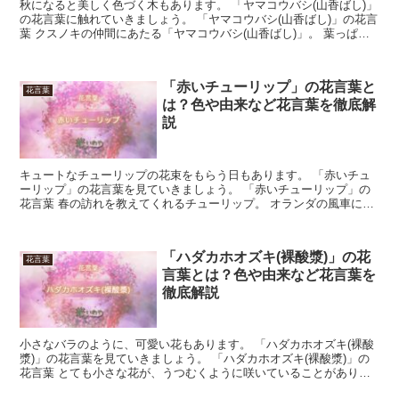
秋になると美しく色づく木もあります。 「ヤマコウバシ(山香ばし)」
の花言葉に触れていきましょう。 「ヤマコウバシ(山香ばし)」の花言
葉 クスノキの仲間にあたる「ヤマコウバシ(山香ばし)」。 葉っぱの
形が美しく、一軒家のシンボルツリーとしても...
「赤いチューリップ」の花言葉と
花言葉
は？色や由来など花言葉を徹底解
説
キュートなチューリップの花束をもらう日もあります。 「赤いチュ
ーリップ」の花言葉を見ていきましょう。 「赤いチューリップ」の
花言葉 春の訪れを教えてくれるチューリップ。 オランダの風車に似
合う、華やかなスタイルをしています。 秋の終わりに球...
「ハダカホオズキ(裸酸漿)」の花
花言葉
言葉とは？色や由来など花言葉を
徹底解説
小さなバラのように、可愛い花もあります。 「ハダカホオズキ(裸酸
漿)」の花言葉を見ていきましょう。 「ハダカホオズキ(裸酸漿)」の
花言葉 とても小さな花が、うつむくように咲いていることがありま
す。 山あいに自生しているのが「ハダカホオズキ(...