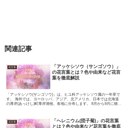
関連記事
「アッケシソウ（サンゴソウ）」
花言葉
の花言葉とは？色や由来など花言
葉を徹底解説
「アッケシソウ(サンゴソウ)」は、ヒユ科アッケシソウ属の一年草で
す。 海外では、ヨーロッパ、アジア、北アメリカ、日本では北海道
の厚岸(あっけし)町厚岸湖他、各地に分布します。 8月から9月に穂状
の花を付けますが目立たず、秋の紅葉が特徴的です...
「ヘレニウム(団子菊)」の花言葉
花言葉
とは？色や由来など花言葉を徹底