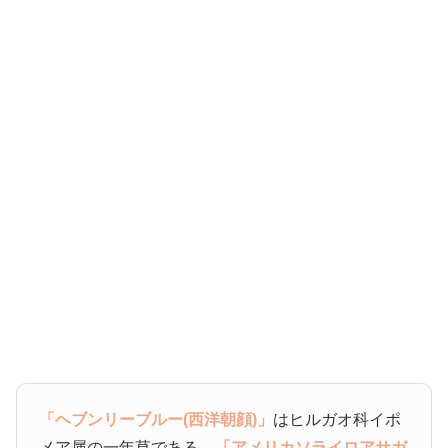
「ヘブンリーブルー(西洋朝顔)」
はヒルガオ科イポ
メア属の一年草である、
「アメリカソライロアサガ