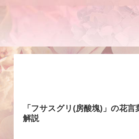
「フサスグリ(房酸塊)」の花
解説