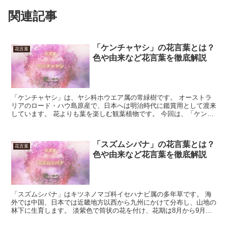
関連記事
「ケンチャヤシ」の花言葉とは？
花言葉
色や由来など花言葉を徹底解説
「ケンチャヤシ」は、ヤシ科ホウエア属の常緑樹です。 オーストラ
リアのロード・ハウ島原産で、日本へは明治時代に鑑賞用として渡来
しています。 花よりも葉を楽しむ観葉植物です。 今回は、「ケンチ
ャヤシ」の花言葉について解説します。 「ケンチャヤシ...
「スズムシバナ」の花言葉とは？
花言葉
色や由来など花言葉を徹底解説
「スズムシバナ」はキツネノマゴ科イセハナビ属の多年草です。 海
外では中国、日本では近畿地方以西から九州にかけて分布し、山地の
林下に生育します。 淡紫色で筒状の花を付け、花期は8月から9月で
す。 今回は、「スズムシバナ」の花言葉について解説し...