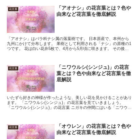
「アオナシ」の花言葉とは？色や
花言葉
由来など花言葉を徹底解説
「アオナシ」はバラ科ナシ属の落葉樹です。 日本原産で、本州から
九州にかけて分布します。 果樹として利用される「ナシ」の原種の1
つです。 花は白い花弁5枚で、4月から5月頃に咲きます。 その後直
径3cm程の小さい果実が実り、「ナシ」よりも緑色...
「ニワウルシ(シンジュ)」の花言
花言葉
葉とは？色や由来など花言葉を徹
底解説
いたずら好きの神様が作ったような、美しい花を見かけることがあり
ます。 「ニワウルシ(シンジュ)」の花言葉を見ていきましょう。
「ニワウルシ(シンジュ)」の花言葉 ニガキの仲間にはいる「ニワウル
シ(シンジュ)」。 桜の葉っぱに似た、薄い葉をつ...
「オウレン」の花言葉とは？色や
花言葉
由来など花言葉を徹底解説