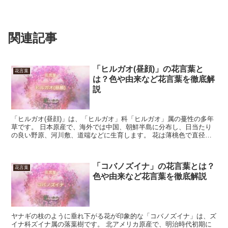
関連記事
「ヒルガオ(昼顔)」の花言葉と
花言葉
は？色や由来など花言葉を徹底解
説
「ヒルガオ(昼顔)」は、「ヒルガオ」科「ヒルガオ」属の蔓性の多年
草です。 日本原産で、海外では中国、朝鮮半島に分布し、日当たり
の良い野原、河川敷、道端などに生育します。 花は薄桃色で直径
6cm程の漏斗形で、早朝に咲き夕方にしぼむ1日花です。...
「コバノズイナ」の花言葉とは？
花言葉
色や由来など花言葉を徹底解説
ヤナギの枝のように垂れ下がる花が印象的な「コバノズイナ」は、ズ
イナ科ズイナ属の落葉樹です。 北アメリカ原産で、明治時代初期に