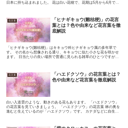
日本に持ち込まれました。 花は白い花穂で、花期は5月から6月で
す。 今回は、「コバノズイナ」の花言葉について解説しま...
「ヒナギキョウ(雛桔梗)」の花言
花言葉
葉とは？色や由来など花言葉を徹
底解説
「ヒナギキョウ(雛桔梗)」はキキョウ科ヒナギキョウ属の多年草で
す。 その名から想像される通り、キキョウに似た小さな花を咲かせ
ます。 日当たりの良い場所で普通に見られる雑草のひとつですが、
花が美しいため人の手による刈り取りを免れることもあるよ...
「ハエドクソウ」の花言葉とは？
花言葉
色や由来など花言葉を徹底解説
白い入道雲のような、動きのある花もあります。 「ハエドクソウ」
の花言葉を見ていきましょう。 「ハエドクソウ」の花言葉 林の奥を
進むと生えているのが「ハエドクソウ」です。 カナダなどに自生し
ている植物で、空に浮かんでいる雲に似た形をしています...