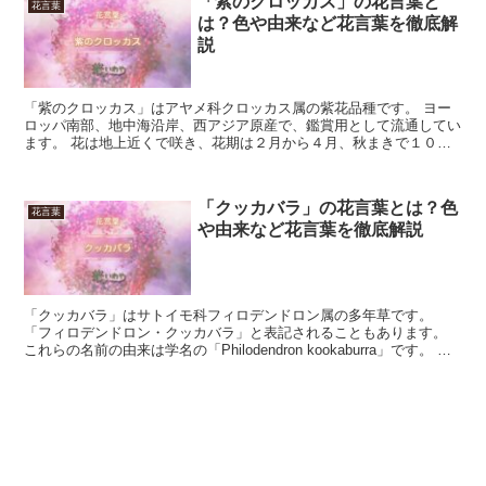
「紫のクロッカス」の花言葉と
花言葉
は？色や由来など花言葉を徹底解
説
「紫のクロッカス」はアヤメ科クロッカス属の紫花品種です。 ヨー
ロッパ南部、地中海沿岸、西アジア原産で、鑑賞用として流通してい
ます。 花は地上近くで咲き、花期は２月から４月、秋まきで１０月
から１１月です。 今回は、「紫のクロッカス」の花言葉に...
「クッカバラ」の花言葉とは？色
花言葉
や由来など花言葉を徹底解説
「クッカバラ」はサトイモ科フィロデンドロン属の多年草です。
「フィロデンドロン・クッカバラ」と表記されることもあります。
これらの名前の由来は学名の「Philodendron kookaburra」です。 ま
たkookaburraはワライカ...