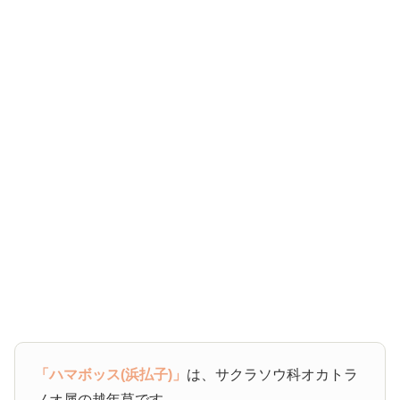
「ハマボッス(浜払子)」
は、サクラソウ科オカトラ
ノオ属の越年草です。