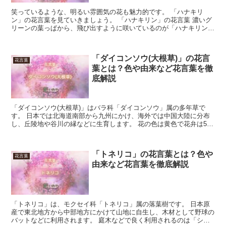
笑っているような、明るい雰囲気の花も魅力的です。 「ハナキリ
ン」の花言葉を見ていきましょう。 「ハナキリン」の花言葉 濃いグ
リーンの葉っぱから、飛び出すように咲いているのが「ハナキリン」
です。 マダガスカル生まれの多肉植物で、厚みのある葉を...
「ダイコンソウ(大根草)」の花言
花言葉
葉とは？色や由来など花言葉を徹
底解説
「ダイコンソウ(大根草)」はバラ科「ダイコンソウ」属の多年草で
す。 日本では北海道南部から九州にかけ、海外では中国大陸に分布
し、丘陵地や谷川の縁などに生育します。 花の色は黄色で花弁は5
枚、花期は7月から8月です。 今回は、「ダイコンソウ」...
「トネリコ」の花言葉とは？色や
花言葉
由来など花言葉を徹底解説
「トネリコ」は、モクセイ科「トネリコ」属の落葉樹です。 日本原
産で東北地方から中部地方にかけて山地に自生し、木材として野球の
バットなどに利用されます。 庭木などで良く利用されるのは「シマ