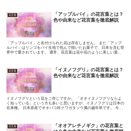
トネリコ」で、同属別種です。 花は白から黄緑で、花弁は...
「アップルパイ」の花言葉とは？
花言葉
色や由来など花言葉を徹底解説
「アップルパイ」と名付けられた花は存在しません。 また「アップ
ルパイ」はリンゴをパイ生地で包んで焼いたお菓子で、日本を含む世
界中で愛されています。 通常、花言葉は花や花のように美しい葉ま
たは新芽などに与えられるものであって、お菓子に花言葉が...
「イヌノフグリ」の花言葉とは？
花言葉
色や由来など花言葉を徹底解説
イヌノフグリという花をご存じですか。 「オオイヌノフグリならよ
く知っている」という方も多いと思いますが、イヌノフグリは日本の
在来種。 日本原産でオオバコ科クワガタソウ属の越年草です。 今回
はイヌノフグリの花言葉について、詳しく見ていきましょ...
「オオアレチノギク」の花言葉と
花言葉