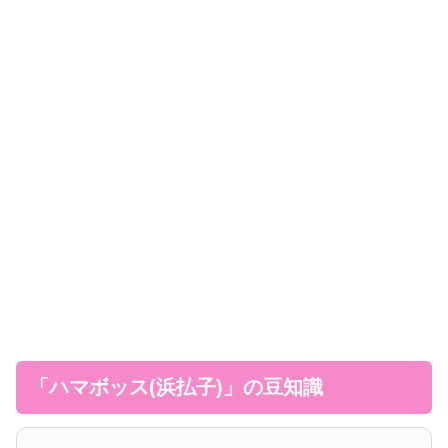
「ハマボッス(浜払子)」の豆知識