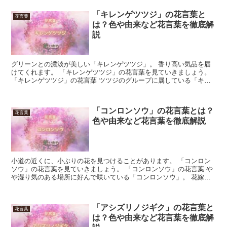
「キレンゲツツジ」の花言葉と
花言葉
は？色や由来など花言葉を徹底解
説
グリーンとの濃淡が美しい「キレンゲツツジ」。 香り高い気品を届
けてくれます。 「キレンゲツツジ」の花言葉を見ていきましょう。
「キレンゲツツジ」の花言葉 ツツジのグループに属している「キレ
ンゲツツジ」。 小さな背丈が特徴の落葉低木です。 観...
「コンロンソウ」の花言葉とは？
花言葉
色や由来など花言葉を徹底解説
小道の近くに、小ぶりの花を見つけることがあります。 「コンロン
ソウ」の花言葉を見ていきましょう。 「コンロンソウ」の花言葉 や
や湿り気のある場所に好んで咲いている「コンロンソウ」。 花嫁さ
んのブーケのように、大きな膨らみを作って咲いています...
「アシズリノジギク」の花言葉と
花言葉
は？色や由来など花言葉を徹底解