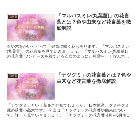
です。 今回は、「セルリア」の花言葉について解説し...
「マルバスミレ(丸葉菫)」の花言
花言葉
葉とは？色や由来など花言葉を徹
底解説
石や木をかいくぐって、健気に咲く花もあります。 「マルバスミレ
(丸葉菫)」の花言葉を見ていきましょう。 「マルバスミレ(丸葉菫)」
の花言葉 ワンピースを着ている乙女のように、可愛らしく佇んでい
るのが「マルバスミレ(丸葉菫)」です。 モンシロ...
「ナツグミ」の花言葉とは？色や
花言葉
由来など花言葉を徹底解説
「ナツグミ」という花をご存知でしょうか。 日本原産、グミ科グミ
属の落葉小高木です。 今回は「ナツグミ」の花言葉や由来につい
て、詳しく見ていきましょう。 「ナツグミ」の花言葉 4月～6月頃に
クリーム色の花が咲き、6月頃に赤い果実が熟す「ナツグ...