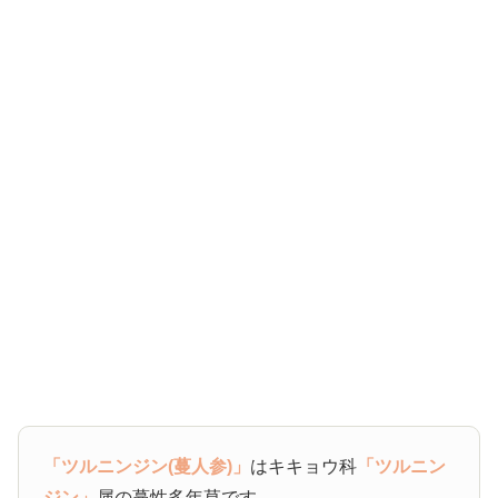
「ツルニンジン(蔓人参)」
はキキョウ科
「ツルニン
ジン」
属の蔓性多年草です。