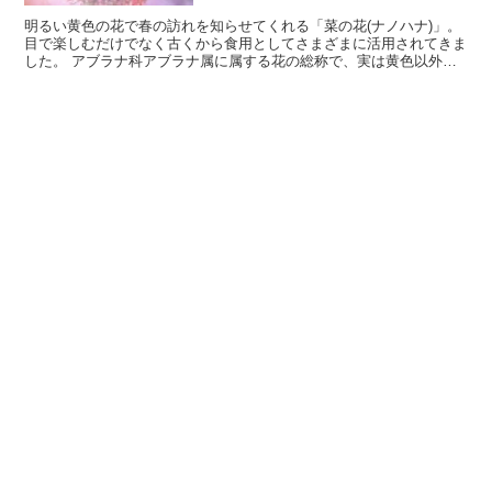
明るい黄色の花で春の訪れを知らせてくれる「菜の花(ナノハナ)」。
目で楽しむだけでなく古くから食用としてさまざまに活用されてきま
した。 アブラナ科アブラナ属に属する花の総称で、実は黄色以外の
花を咲かせるものもあります。 今回はそんな「菜の花...