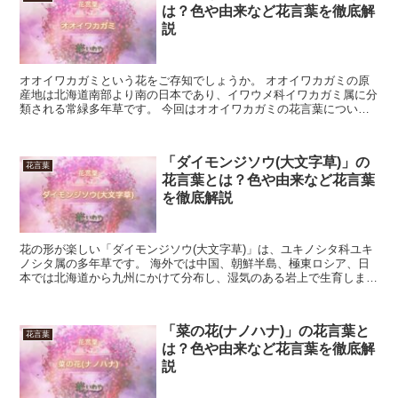
は？色や由来など花言葉を徹底解
説
オオイワカガミという花をご存知でしょうか。 オオイワカガミの原
産地は北海道南部より南の日本であり、イワウメ科イワカガミ属に分
類される常緑多年草です。 今回はオオイワカガミの花言葉につい
て、詳しく見ていきましょう。 「オオイワカガミ」の花言葉...
「ダイモンジソウ(大文字草)」の
花言葉
花言葉とは？色や由来など花言葉
を徹底解説
花の形が楽しい「ダイモンジソウ(大文字草)」は、ユキノシタ科ユキ
ノシタ属の多年草です。 海外では中国、朝鮮半島、極東ロシア、日
本では北海道から九州にかけて分布し、湿気のある岩上で生育しま
す。 花色は白、稀にピンクで、不均等な花弁を持ち、花期...
「菜の花(ナノハナ)」の花言葉と
花言葉
は？色や由来など花言葉を徹底解
説