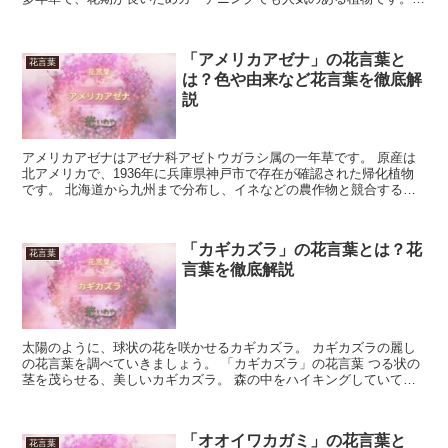
今回はそんな「マーガレット」の花言葉について詳しく見てい...
「アメリカアゼナ」の花言葉と
花言葉
は？色や由来など花言葉を徹底解
説
アメリカアゼナはアゼナ科アゼトウガラシ属の一年草です。 原産は
北アメリカで、1936年に兵庫県神戸市で存在が確認された帰化植物
です。 北海道から九州まで分布し、イネなどの農作物と競合するた
め田んぼでは雑草扱いされますが、白い可愛らしい花をつ...
「カギカズラ」の花言葉とは？花
花言葉
言葉を徹底解説
太陽のように、球状の花を咲かせるカギカズラ。 カギカズラの麗し
の花言葉を調べていきましょう。 「カギカズラ」の花言葉 つる状の
茎を茂らせる、美しいカギカズラ。 森の中をハイキングしていて、
不意に見つけることもあります。 雨のしたたる季節にな...
「オオイワカガミ」の花言葉と
花言葉