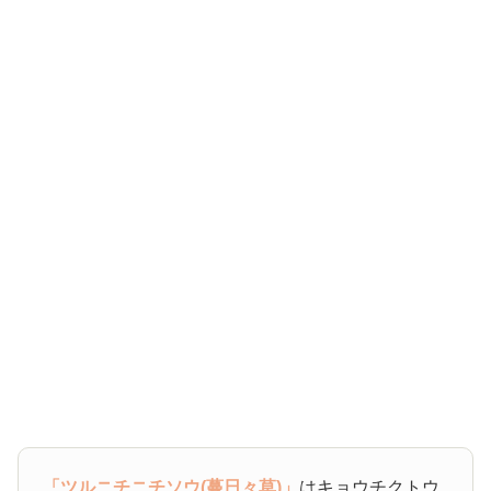
「ツルニチニチソウ(蔓日々草)」
はキョウチクトウ