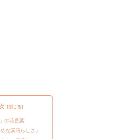
次
」の花言葉
えめな素晴らしさ」