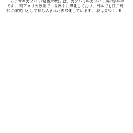
「ムラサキカタバミ(紫色片喰)」は、カタバミ科カタバミ属の多年草
です。 南アメリカ原産で、世界中に帰化しており、日本でも江戸時
代に鑑賞用として持ち込まれた後帰化しています。 花は直径１. ５ｃ
ｍほどで、淡紅紫色の花弁を５枚つけ、数個まとまっ...