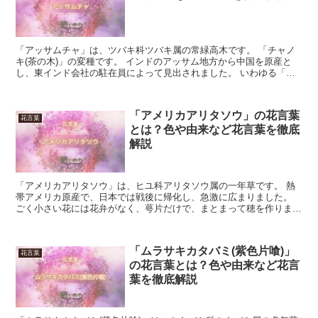
「アッサムチャ」は、ツバキ科ツバキ属の常緑高木です。 「チャノ
キ(茶の木)」の変種です。 インドのアッサム地方から中国を原産と
し、東インド会社の駐在員によって見出されました。 いわゆる「ア
ッサムティー」の原料として葉が利用され、「ツバキ」に...
「アメリカアリタソウ」の花言葉
花言葉
とは？色や由来など花言葉を徹底
解説
「アメリカアリタソウ」は、ヒユ科アリタソウ属の一年草です。 熱
帯アメリカ原産で、日本では戦後に帰化し、急激に広まりました。
ごく小さい花には花弁がなく、萼片だけで、まとまって穂を作りま
す。 花色は黄色、花期は6月から7月です。 今回は、「ア...
「ムラサキカタバミ(紫色片喰)」
花言葉
の花言葉とは？色や由来など花言
葉を徹底解説