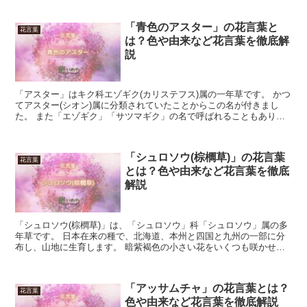
「青色のアスター」の花言葉と
花言葉
は？色や由来など花言葉を徹底解
説
「アスター」はキク科エゾギク(カリステフス)属の一年草です。 かつ
てアスター(シオン)属に分類されていたことからこの名が付きまし
た。 また「エゾギク」「サツマギク」の名で呼ばれることもありま
す。 日本では花持ちが良いことからお盆のシーズンに...
「シュロソウ(棕櫚草)」の花言葉
花言葉
とは？色や由来など花言葉を徹底
解説
「シュロソウ(棕櫚草)」は、「シュロソウ」科「シュロソウ」属の多
年草です。 日本在来の種で、北海道、本州と四国と九州の一部に分
布し、山地に生育します。 暗紫褐色の小さい花をいくつも咲かせ、
花期は6月から8月です。 今回は、「シュロソウ」の花...
「アッサムチャ」の花言葉とは？
花言葉
色や由来など花言葉を徹底解説