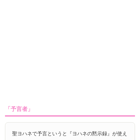
「予言者」
聖ヨハネで予言というと『ヨハネの黙示録』が使え