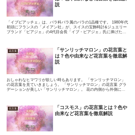
説
「イブピアッチェ」は、バラ科バラ属のバラの1品種です。 1980年代
初頭にフランスの「メイアン社」が、スイスの宝飾時計&ジュエリー
ブランド「ピアジェ」の4代目会長「イブ・ピアジェ」氏に捧げたも
のです。 1982年に「国際バラ新品種コンクール...
「サンリッチマロン」の花言葉と
花言葉
は？色や由来など花言葉を徹底解
説
おしゃれなヒマワリが欲しい時もあります。 「サンリッチマロン」
の花言葉を見ていきましょう。 「サンリッチマロン」の花言葉 グラ
デーションが美しい「サンリッチマロン」。 花の内側から外側に向
かって、色々なインクが付いています。 見る角度によっ...
「コスモス」の花言葉とは？色や
花言葉
由来など花言葉を徹底解説