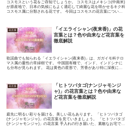
コスモスという花をご存知でしょうか。 コスモスはメキシコ(中南米)
が原産地で、日本の気候にもよく適応して綺麗な花を咲かせるキク科
コスモス属に分類される花です。 今回はコスモスの花言葉につい
て、詳しく見ていきましょう。 「コスモス」の花言葉 ...
「イエライシャン(夜来香)」の花
花言葉
言葉とは？色や由来など花言葉を
徹底解説
歌謡曲でも知られる「イエライシャン(夜来香)」は、ガガイモ科テロ
マス属の蔓性の常緑樹です。 中国固有種で、インド、インドシナに
も分布が見られます。 花は黄色の星形で、芳香があり特に深夜に強
く香ります。 花期は５月から１０月です。 今回は、「...
「ヒトツバタゴ(ナンジャモンジ
花言葉
ャ)」の花言葉とは？色や由来な
ど花言葉を徹底解説
庭先に明るい彩りを届ける、美しい花もあります。 「ヒトツバタゴ
(ナンジャモンジャ)」の花言葉を見ていきましょう。 「ヒトツバタゴ
(ナンジャモンジャ)」の花言葉 手入れの行き届いた、素敵なお宅で見
かけるのが「ヒトツバタゴ(ナンジャモンジャ)」...