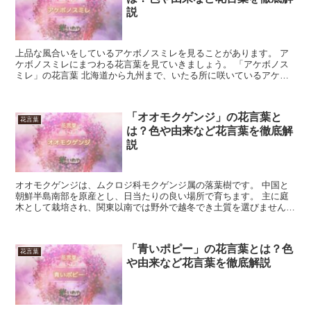
説
上品な風合いをしているアケボノスミレを見ることがあります。 ア
ケボノスミレにまつわる花言葉を見ていきましょう。 「アケボノス
ミレ」の花言葉 北海道から九州まで、いたる所に咲いているアケボ
ノスミレ。 寒い冬が終わりを告げると、桜の開花と同じく...
「オオモクゲンジ」の花言葉と
花言葉
は？色や由来など花言葉を徹底解
説
オオモクゲンジは、ムクロジ科モクゲンジ属の落葉樹です。 中国と
朝鮮半島南部を原産とし、日当たりの良い場所で育ちます。 主に庭
木として栽培され、関東以南では野外で越冬でき土質を選びません。
9月頃、黄色く小さい花を多数咲かせ、10月から11月...
「青いポピー」の花言葉とは？色
花言葉
や由来など花言葉を徹底解説