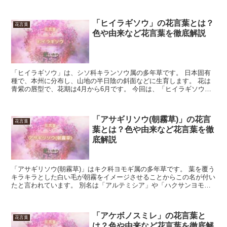
「ヒイラギソウ」の花言葉とは？
花言葉
色や由来など花言葉を徹底解説
「ヒイラギソウ」は、シソ科キランソウ属の多年草です。 日本固有
種で、本州に分布し、山地の半日陰の斜面などに生育します。 花は
青紫の唇型で、花期は4月から6月です。 今回は、「ヒイラギソウ」
の花言葉について解説します。 「ヒイラギソウ」の花言...
「アサギリソウ(朝霧草)」の花言
花言葉
葉とは？色や由来など花言葉を徹
底解説
「アサギリソウ(朝霧草)」はキク科ヨモギ属の多年草です。 葉を覆う
キラキラとした白い毛が朝霧をイメージさせることからこの名が付い
たと言われています。 別名は「アルテミシア」や「ハクサンヨモ
ギ」。 ロシアや日本列島の冷涼な地域(北陸地方・東北...
「アケボノスミレ」の花言葉と
花言葉
は？色や由来など花言葉を徹底解