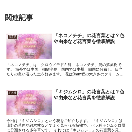
関連記事
「ネコノチチ」の花言葉とは？色
花言葉
や由来など花言葉を徹底解説
「ネコノチチ」は、クロウメモドキ科「ネコノチチ」属の落葉樹で
す。 海外では中国、朝鮮半島、国内では本州、四国に分布し、日当
たりの良い湿った土を好みます。 花は3mm程の大きさのクリーム色
で、葉の付け根にまとまって咲きます。 花期は5月から6...
「キジムシロ」の花言葉とは？色
花言葉
や由来など花言葉を徹底解説
今回は「キジムシロ」という花をご紹介します。 「キジムシロ」は
山野の草原や雑木林などでよく見られる植物で、バラ科キジムシロ属
に分類される多年草です。 それでは「キジムシロ」の花言葉を見て