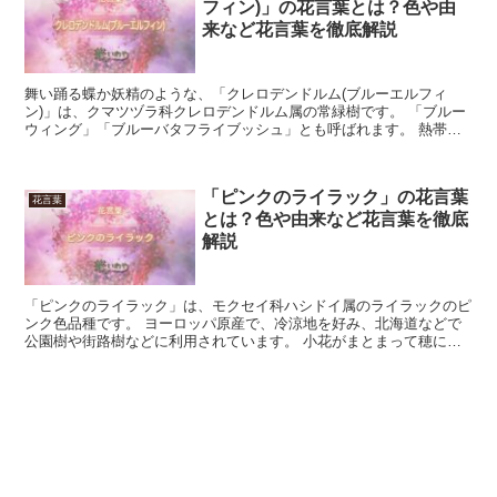
フィン)」の花言葉とは？色や由
来など花言葉を徹底解説
舞い踊る蝶か妖精のような、「クレロデンドルム(ブルーエルフィ
ン)」は、クマツヅラ科クレロデンドルム属の常緑樹です。 「ブルー
ウィング」「ブルーバタフライブッシュ」とも呼ばれます。 熱帯ア
フリカ原産で、日当たりの良い場所を好みますが、夏の直射...
「ピンクのライラック」の花言葉
花言葉
とは？色や由来など花言葉を徹底
解説
「ピンクのライラック」は、モクセイ科ハシドイ属のライラックのピ
ンク色品種です。 ヨーロッパ原産で、冷涼地を好み、北海道などで
公園樹や街路樹などに利用されています。 小花がまとまって穂にな
り、花期は４月から５月です。 今回は、「ピンクのライラ...