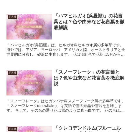
いきましょう。 「キジムシロ」の花言葉 「キジムシロ」...
「ハマヒルガオ(浜昼顔)」の花言
花言葉
葉とは？色や由来など花言葉を徹
底解説
「ハマヒルガオ(浜昼顔)」は、ヒルガオ科ヒルガオ属の多年草です。
海外では、アジア、ヨーロッパ、アメリカ大陸、オーストラリアと全
世界的に分布し、砂浜に生育します。 花は淡紅色で花期は5月から6
月です。 今回は、「ハマヒルガオ」の花言葉につい...
「スノーフレーク」の花言葉と
花言葉
は？色や由来など花言葉を徹底解
説
「スノーフレーク」はヒガンバナ科スノーフレーク属の多年草です。
「スノーフレーク(snowflake)」は英語で雪の結晶や雪片を意味しま
す。 そして、その名の通り花は雪のように真っ白です。 花の形はベ
ルに似た可憐なもので、その多くが下向きに...
「クレロデンドルム(ブルーエル
花言葉