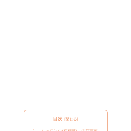
目次
「シュロソウ(棕櫚草)」の花言葉