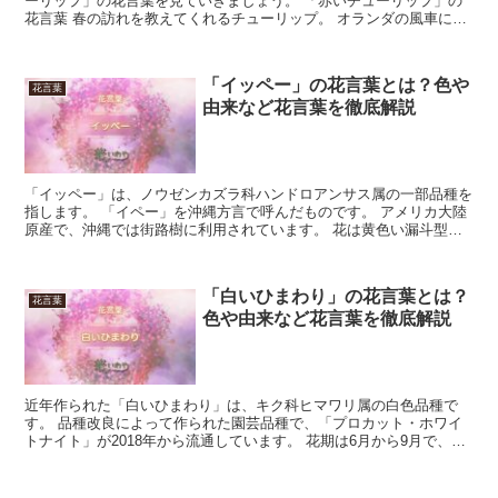
ーリップ」の花言葉を見ていきましょう。 「赤いチューリップ」の
花言葉 春の訪れを教えてくれるチューリップ。 オランダの風車に似
合う、華やかなスタイルをしています。 秋の終わりに球...
「イッペー」の花言葉とは？色や
花言葉
由来など花言葉を徹底解説
「イッペー」は、ノウゼンカズラ科ハンドロアンサス属の一部品種を
指します。 「イペー」を沖縄方言で呼んだものです。 アメリカ大陸
原産で、沖縄では街路樹に利用されています。 花は黄色い漏斗型で
すが、紅紫の「モモイロイペー」についても、色違いの「...
「白いひまわり」の花言葉とは？
花言葉
色や由来など花言葉を徹底解説
近年作られた「白いひまわり」は、キク科ヒマワリ属の白色品種で
す。 品種改良によって作られた園芸品種で、「プロカット・ホワイ
トナイト」が2018年から流通しています。 花期は6月から9月で、種
まきから2ヶ月程度で開花します。 今回は、「白いひ...