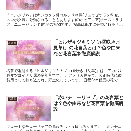
「コルジリネ」はキジカクシ科コルジリネ属(リュウゼツラン科セン
ネンボク属に分類されることもあります)のオセアニア(オーストラリ
ア、ニュージランド)原産の植物です。 樹高は低木に分類され小さい
ものは10cm程度ですが、環境によっては200cm...
「ヒルザキツキミソウ(昼咲き月
花言葉
見草)」の花言葉とは？色や由来
など花言葉を徹底解説
名前で混乱する「ヒルザキツキミソウ(昼咲き月見草)」は、アカバナ
科マツヨイグサ属の多年草です。 北アメリカ原産で、大正時代に鑑
賞用として持ち込まれ、野生化しています。 直径5cm程度の花で、
白か薄いピンク色の花弁を4枚つけ、十字型の雌しべが...
「赤いチューリップ」の花言葉と
花言葉
は？色や由来など花言葉を徹底解
説
キュートなチューリップの花束をもらう日もあります。 「赤いチュ