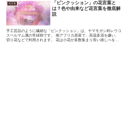
「ピンクッション」の花言葉と
花言葉
は？色や由来など花言葉を徹底解
説
手工芸品のように繊細な「ピンクッション」は、ヤマモガシ科レウコ
スペルマム属の常緑樹です。 南アフリカ原産で、高温多湿を嫌い、
切り花などで利用されます。 花は小花が多数集まり長い雄しべを突
出させ、全体的には直径10cmほどの球に近い1輪の花に...