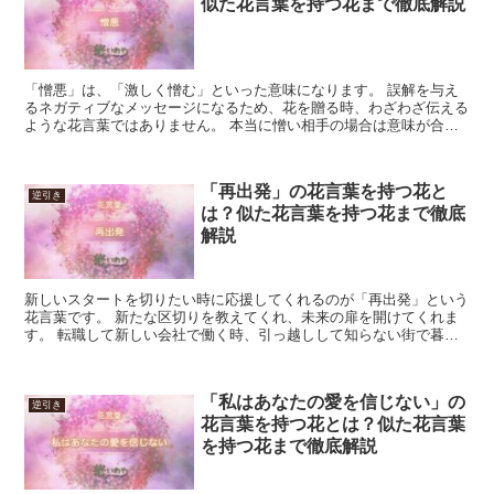
似た花言葉を持つ花まで徹底解説
「憎悪」は、「激しく憎む」といった意味になります。 誤解を与え
るネガティブなメッセージになるため、花を贈る時、わざわざ伝える
ような花言葉ではありません。 本当に憎い相手の場合は意味が合い
ますが、わざわざ接触しても、嫌な気分になるだけです。 ...
「再出発」の花言葉を持つ花と
逆引き
は？似た花言葉を持つ花まで徹底
解説
新しいスタートを切りたい時に応援してくれるのが「再出発」という
花言葉です。 新たな区切りを教えてくれ、未来の扉を開けてくれま
す。 転職して新しい会社で働く時、引っ越しして知らない街で暮ら
し始める時など、ターニングポイントと呼ばれる時に活用し...
「私はあなたの愛を信じない」の
逆引き
花言葉を持つ花とは？似た花言葉
を持つ花まで徹底解説