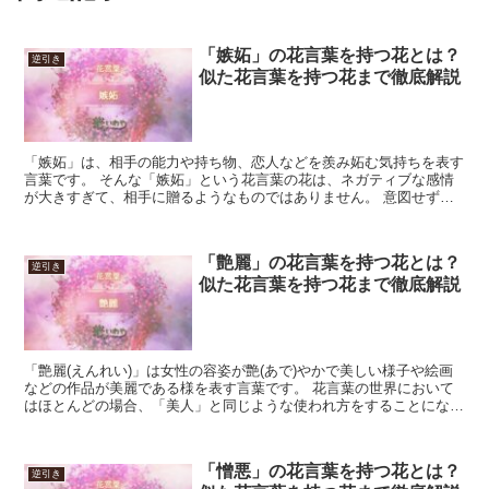
「嫉妬」の花言葉を持つ花とは？
逆引き
似た花言葉を持つ花まで徹底解説
「嫉妬」は、相手の能力や持ち物、恋人などを羨み妬む気持ちを表す
言葉です。 そんな「嫉妬」という花言葉の花は、ネガティブな感情
が大きすぎて、相手に贈るようなものではありません。 意図せず贈
らないよう気を付ける花という事になります。 一方、自室...
「艶麗」の花言葉を持つ花とは？
逆引き
似た花言葉を持つ花まで徹底解説
「艶麗(えんれい)」は女性の容姿が艶(あで)やかで美しい様子や絵画
などの作品が美麗である様を表す言葉です。 花言葉の世界において
はほとんどの場合、「美人」と同じような使われ方をすることになる
でしょう。 花にも負けないくらい美しい恋人に贈るの...
「憎悪」の花言葉を持つ花とは？
逆引き