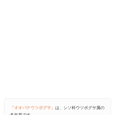
「オオバナウツボグサ」
は、シソ科ウツボグサ属の
多年草です。