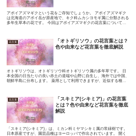
アポイアズマギクという花をご存知でしょうか。 アポイアズマギク
は北海道のアポイ岳が原産地で、キク科ムカシヨモギ属に分類される
多年生草本の花です。 今回はアポイアズマギクの花言葉について、
詳しく見ていきましょう。 「アポイアズマギク」の花言葉...
「オトギリソウ」の花言葉とは？
花言葉
色や由来など花言葉を徹底解説
オトギリソウは、オトギリソウ科オトギリソウ属の多年草です。 日
本全国の日当たりの良い赤土の道端や山野に自生し、海外では中国、
朝鮮半島に分布します。 薬用として利用できますが、近似する種が
多く見分けるのは困難です。 今回は、オトギリソウの花言...
「スキミア(シキミア)」の花言葉
花言葉
とは？色や由来など花言葉を徹底
解説
「スキミア(シキミア)」は、ミカン科ミヤマシキミ属の常緑樹です。
日本原産ですが、園芸品種はヨーロッパで作出されています。 開く