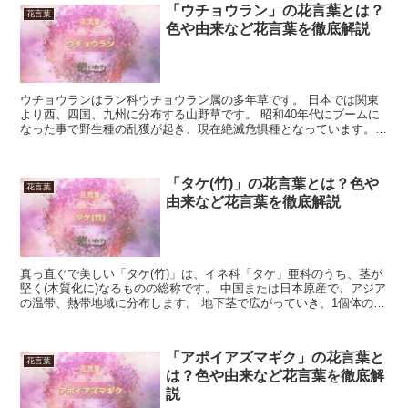
「ウチョウラン」の花言葉とは？
花言葉
色や由来など花言葉を徹底解説
ウチョウランはラン科ウチョウラン属の多年草です。 日本では関東
より西、四国、九州に分布する山野草です。 昭和40年代にブームに
なった事で野生種の乱獲が起き、現在絶滅危惧種となっています。
花期は5～8月で、紅紫色の美しい花をつけます。 ウチ...
「タケ(竹)」の花言葉とは？色や
花言葉
由来など花言葉を徹底解説
真っ直ぐで美しい「タケ(竹)」は、イネ科「タケ」亜科のうち、茎が
堅く(木質化に)なるものの総称です。 中国または日本原産で、アジア
の温帯、熱帯地域に分布します。 地下茎で広がっていき、1個体のク
ローンが竹林を形成します。 花が咲いた後は枯れ...
「アポイアズマギク」の花言葉と
花言葉
は？色や由来など花言葉を徹底解
説