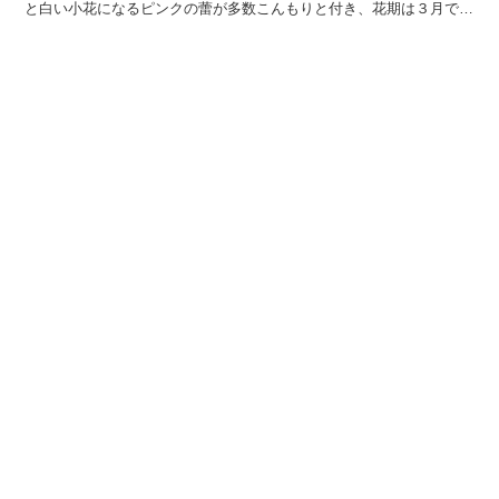
と白い小花になるピンクの蕾が多数こんもりと付き、花期は３月で
す。 今回は、「スキミア」の花言葉について解説します...