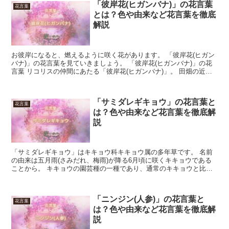
「彼岸花(ヒガンバナ)」の花言葉
花言葉
とは？色や由来など花言葉を徹底
解説
お彼岸になると、燃えるように咲く花があります。 「彼岸花(ヒガン
バナ)」の花言葉を見ていきましょう。 「彼岸花(ヒガンバナ)」の花
言葉 リコリスの仲間にあたる「彼岸花(ヒガンバナ)」。 田畑の近く
などに、明るく咲いています。 日本に昔からあ...
「サミダレギキョウ」の花言葉と
花言葉
は？色や由来など花言葉を徹底解
説
「サミダレギキョウ」はキキョウ科キキョウ属の多年草です。 名前
の由来は五月雨(さみだれ、梅雨)が降る6月頃に咲くキキョウである
ことから。 キキョウの園芸種の一種であり、通常のキキョウと比較
すると開花期が早い、花の色が薄めであることが多い、草...
「ニンジン(人参)」の花言葉と
花言葉
は？色や由来など花言葉を徹底解
説