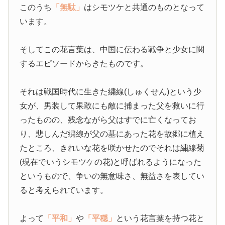
このうち
「無駄」
はシモツケと共通のものとなって
います。
そしてこの花言葉は、中国に伝わる戦争と少女に関
するエピソードからきたものです。
それは戦国時代に生きた繍線(しゅくせん)という少
女が、男装して果敢にも敵に捕まった父を救いに行
ったものの、残念ながら父はすでに亡くなってお
り、悲しんだ繍線が父の墓にあった花を故郷に植え
たところ、きれいな花を咲かせたのでそれは繍線菊
(現在でいうシモツケの花)と呼ばれるようになった
というもので、争いの無意味さ、無益さを表してい
ると考えられています。
よって
「平和」
や
「平穏」
という花言葉を持つ花と