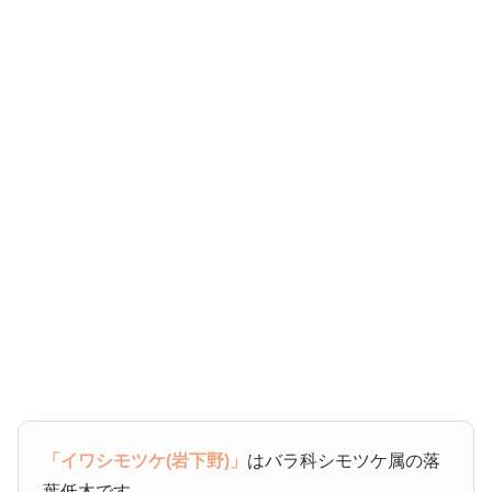
「イワシモツケ(岩下野)」
はバラ科シモツケ属の落
葉低木です。