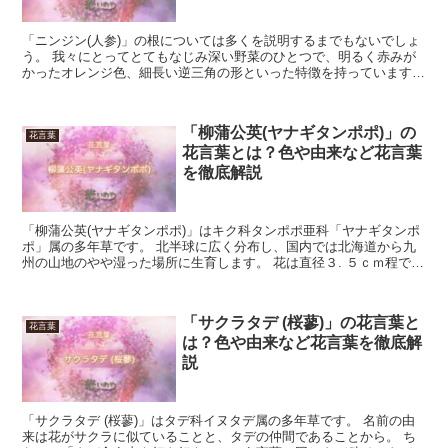
「ニンジン(人参)」の根については多くを説明するまでもないでしょ
う。 我々にとってとてもなじみ深い野菜のひとつで、明るく赤みが
かったオレンジ色、細長い逆三角の形といった特徴を持っています。
一方、「ニンジン(人参)」の花がどういったものなの...
「柳蒲公英(ヤナギタンポポ)」の
花言葉
花言葉とは？色や由来など花言葉
を徹底解説
「柳蒲公英(ヤナギタンポポ)」はキク科タンポポ亜科「ヤナギタンポ
ポ」属の多年草です。 北半球に広く分布し、国内では北海道から九
州の山地のやや湿った場所に生育します。 花は直径３. ５ｃｍ程で、
花弁(舌状花)だけで構成された黄色いキクの形をし...
「サクラタデ (桜蓼)」の花言葉と
花言葉
は？色や由来など花言葉を徹底解
説
「サクラタデ (桜蓼)」はタデ科イヌタデ属の多年草です。 名前の由
来は花がサクラに似ていることと、タデの仲間であることから。 ち