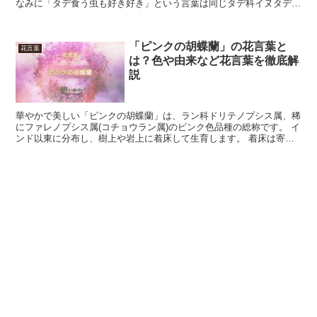
なみに「タデ食う虫も好き好き」という言葉は同じタデ科イヌタデ属
のヤナギタデ(マタデ、ホンタデ)に由来すると言われ...
「ピンクの胡蝶蘭」の花言葉と
花言葉
は？色や由来など花言葉を徹底解
説
華やかで美しい「ピンクの胡蝶蘭」は、ラン科ドリテノプシス属、稀
にファレノプシス属(コチョウラン属)のピンク色品種の総称です。 イ
ンド以東に分布し、樹上や岩上に着床して生育します。 着床は寄生
の一形態ですが、養分を吸い取り宿主を枯らすような事...