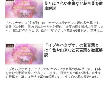
葉とは？色や由来など花言葉を徹
底解説
「ハマナデシコ(浜撫子)」は、ナデシコ科ナデシコ属の多年草です。
海外では中国、国内では本州から沖縄の、海岸の崖や砂地に生育しま
す。 花は紅色から白で、端がギザギザした花弁が5枚付き、花期は6
月から11月です。 今回は、「ハマナデシコ」の花...
「イブキハタザオ」の花言葉と
花言葉
は？色や由来など花言葉を徹底解
説
イブキハタザオは、アブラナ科ヤマハタザオ属の多年草です。 日本
を含む北半球全般に分布しています。 日当たりの良い草地に自生す
る野草で、草丈は最大で80cm程度です。 小く白い花を複数つけま
す。 ヤマハタザオを始めとしたいくつかの類似種があり...