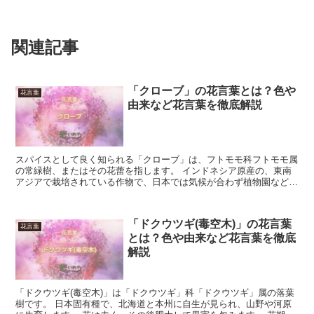
関連記事
「クローブ」の花言葉とは？色や
花言葉
由来など花言葉を徹底解説
スパイスとして良く知られる「クローブ」は、フトモモ科フトモモ属
の常緑樹、またはその花蕾を指します。 インドネシア原産の、東南
アジアで栽培されている作物で、日本では気候が合わず植物園などで
しか見られません。 加工品が日本に伝わった時代は古く、...
「ドクウツギ(毒空木)」の花言葉
花言葉
とは？色や由来など花言葉を徹底
解説
「ドクウツギ(毒空木)」は「ドクウツギ」科「ドクウツギ」属の落葉
樹です。 日本固有種で、北海道と本州に自生が見られ、山野や河原