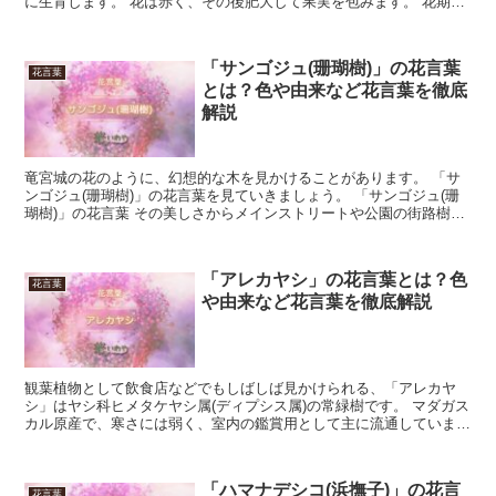
に生育します。 花は赤く、その後肥大して果実を包みます。 花期は
4月から5月です。 その後黒紫色に熟す果実は、甘味...
「サンゴジュ(珊瑚樹)」の花言葉
花言葉
とは？色や由来など花言葉を徹底
解説
竜宮城の花のように、幻想的な木を見かけることがあります。 「サ
ンゴジュ(珊瑚樹)」の花言葉を見ていきましょう。 「サンゴジュ(珊
瑚樹)」の花言葉 その美しさからメインストリートや公園の街路樹に
も採用されている「サンゴジュ(珊瑚樹)」。 ツバ...
「アレカヤシ」の花言葉とは？色
花言葉
や由来など花言葉を徹底解説
観葉植物として飲食店などでもしばしば見かけられる、「アレカヤ
シ」はヤシ科ヒメタケヤシ属(ディプシス属)の常緑樹です。 マダガス
カル原産で、寒さには弱く、室内の鑑賞用として主に流通していま
す。 花は薄黄色の粒状で房になりますが、葉ほどの鑑賞価...
「ハマナデシコ(浜撫子)」の花言
花言葉