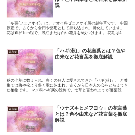
説
「冬葵(フユアオイ)」は、アオイ科ゼニアオイ属の越年草です。 中国
原産で、古くから食用や薬用として持ち込まれ、帰化しています。
花は直径1cm程で、淡紅または白い花弁を5枚つけます。 花期は4月
から10月です。 今回は、「フユアオイ」の花言...
「ハギ(萩)」の花言葉とは？色や
花言葉
由来など花言葉を徹底解説
秋の七草に数えられ、多くの歌人に愛されてきた「ハギ(萩)」。 万葉
集では梅や松より多く歌に詠まれ、古くから日本人の心をとらえてき
た植物です。 マメ科ハギ属の総称で、七草と言われますが落葉低木
です。 今回はそんな「ハギ(萩)」の花言葉について...
「ウナズキヒメフヨウ」の花言葉
花言葉
とは？色や由来など花言葉を徹底
解説