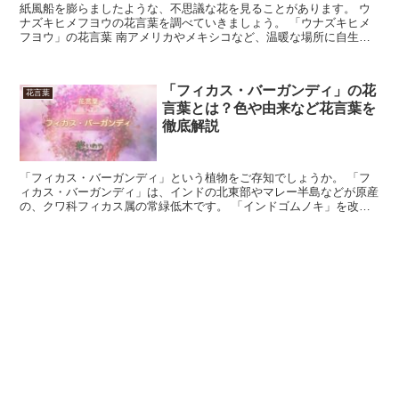
紙風船を膨らましたような、不思議な花を見ることがあります。 ウ
ナズキヒメフヨウの花言葉を調べていきましょう。 「ウナズキヒメ
フヨウ」の花言葉 南アメリカやメキシコなど、温暖な場所に自生し
ているウナズキヒメフヨウ。 寒さに弱いので、植物園では...
「フィカス・バーガンディ」の花
花言葉
言葉とは？色や由来など花言葉を
徹底解説
「フィカス・バーガンディ」という植物をご存知でしょうか。 「フ
ィカス・バーガンディ」は、インドの北東部やマレー半島などが原産
の、クワ科フィカス属の常緑低木です。 「インドゴムノキ」を改良
した品種で、黒に近い深みのある緑色をしていることから「...