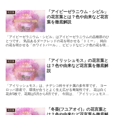
「アイビーゼラニウム・シビル」
花言葉
の花言葉とは？色や由来など花言
葉を徹底解説
「アイビーゼラニウム・シビル」はアイビーゼラニウムの品種群のひ
とつです。 気品あるダークレッドの花を咲かせる「トミー」、純白
の花を咲かせる「ホワイトパール」、ビビッドなピンク色の花を咲か
せる「メキシカニーリット」や「アメリット」、鮮やかな赤...
「アイリッシュモス」の花言葉と
花言葉
は？色や由来など花言葉を徹底解
説
「アイリッシュモス」は、ナデシコ科サギナ属の多年草です。 ヨー
ロッパ原産で、環境が合うとよく生え広がる匍匐性です。 花は白く
花弁5枚で、花期は5月から8月です。 今回は、「アイリッシュモス」
の花言葉について解説します。 「アイリッシュモス」...
「冬葵(フユアオイ)」の花言葉と
花言葉
は？色や由来など花言葉を徹底解