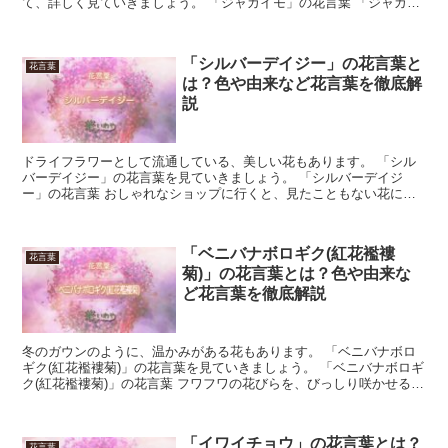
て、詳しく見ていきましょう。 「ジャガイモ」の花言葉 「ジャガイ
モ」の3つの花言葉を、さっそくご紹介します。 「恩恵」...
「シルバーデイジー」の花言葉と
花言葉
は？色や由来など花言葉を徹底解
説
ドライフラワーとして流通している、美しい花もあります。 「シル
バーデイジー」の花言葉を見ていきましょう。 「シルバーデイジ
ー」の花言葉 おしゃれなショップに行くと、見たこともない花に出
会えることがあります。 その名は「シルバーデイジー」。 ...
「ベニバナボロギク(紅花襤褸
花言葉
菊)」の花言葉とは？色や由来な
ど花言葉を徹底解説
冬のガウンのように、温かみがある花もあります。 「ベニバナボロ
ギク(紅花襤褸菊)」の花言葉を見ていきましょう。 「ベニバナボロギ
ク(紅花襤褸菊)」の花言葉 フワフワの花びらを、びっしり咲かせるの
が「ベニバナボロギク(紅花襤褸菊)」です。 ...
「イワイチョウ」の花言葉とは？
花言葉