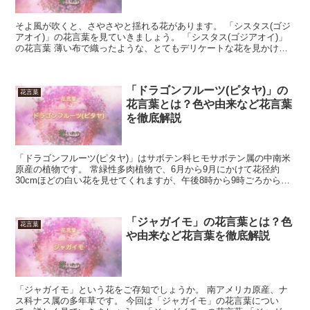
そよ風が吹くと、さやさやと揺れる花があります。 「シスタス(ゴジ
アオイ)」の花言葉を見ていきましょう。 「シスタス(ゴジアオイ)」
の花言葉 薄い布で織ったような、とてもデリケートな花を見かける
ことがあります。 「シスタス(ゴジアオイ)」と呼...
「ドラゴンフルーツ(ピタヤ)」の
花言葉
花言葉とは？色や由来など花言葉
を徹底解説
「ドラゴンフルーツ(ピタヤ)」はサボテン科ヒモサボテン属の中南米
原産の植物です。 常緑性多肉植物で、6月から9月にかけて花径約
30cmほどの白い花を見せてくれますが、午後8時から9時ごろから咲
き始めて翌朝には花が萎んでしまいます。 日本では...
「ジャガイモ」の花言葉とは？色
花言葉
や由来など花言葉を徹底解説
「ジャガイモ」という花をご存知でしょうか。 南アメリカ原産、ナ
ス科ナス属の多年草です。 今回は「ジャガイモ」の花言葉につい