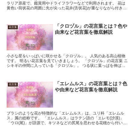
ラリア原産で、鑑賞用やドライフラワーなどで利用されます。 花は
黄色い筒状花の周囲に先が尖った花弁(舌状花)が重なりながら付き、
色は白から赤紫です。 花期は３月から４月です。 今回...
「クロヅル」の花言葉とは？色や
花言葉
由来など花言葉を徹底解説
小さな星をいっぱいに咲かせる「クロヅル」。 人気のある高山植物
です。 明るい花言葉を見ていきましょう。 「クロヅル」の花言葉 ニ
シキギの仲間に入っている「クロヅル」。 つる状に葉っぱを伸ばし
て、ボリュームのある樹形をつくっていきます。 冬に...
「エレムルス」の花言葉とは？色
花言葉
や由来など花言葉を徹底解説
ブラシのような花が特徴的な「エレムルス」は、ユリ科「エレムル
ス」属の総称です。 「エレムルス」はラテン語の「エレモ(沙漠)」
「ウロ(尾)」が語源で、キツネなどの尻尾を思わせる花穂から付いた
ものです。 中央アジア西部原産で、30種ほどが存在し...