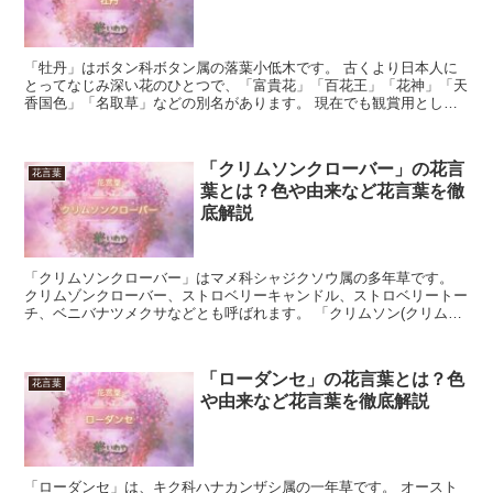
「牡丹」はボタン科ボタン属の落葉小低木です。 古くより日本人に
とってなじみ深い花のひとつで、「富貴花」「百花王」「花神」「天
香国色」「名取草」などの別名があります。 現在でも観賞用として
盛んに栽培されており、身近な所でもその姿を見ることがで...
「クリムソンクローバー」の花言
花言葉
葉とは？色や由来など花言葉を徹
底解説
「クリムソンクローバー」はマメ科シャジクソウ属の多年草です。
クリムゾンクローバー、ストロベリーキャンドル、ストロベリートー
チ、ベニバナツメクサなどとも呼ばれます。 「クリムソン(クリムゾ
ン)」とは深紅を意味する言葉であり、その名に違わず深...
「ローダンセ」の花言葉とは？色
花言葉
や由来など花言葉を徹底解説
「ローダンセ」は、キク科ハナカンザシ属の一年草です。 オースト