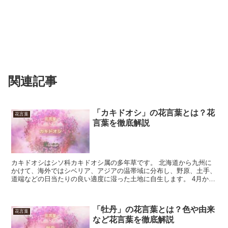
関連記事
「カキドオシ」の花言葉とは？花
花言葉
言葉を徹底解説
カキドオシはシソ科カキドオシ属の多年草です。 北海道から九州に
かけて、海外ではシベリア、アジアの温帯域に分布し、野原、土手、
道端などの日当たりの良い適度に湿った土地に自生します。 4月から
5月にかけて、淡い紫色の花を咲かせます。 茎や葉はお...
「牡丹」の花言葉とは？色や由来
花言葉
など花言葉を徹底解説