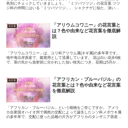
色別にチェックしていきましょう。 「ミツバツツジ」の花言葉 ツツ
ジ科の仲間にはいる「ミツバツツジ」。 シャクナゲに似た、淡いド
レスを身にまとっています。 ひとつの枝からたわわに花...
「アリウムコワニー」の花言葉と
花言葉
は？色や由来など花言葉を徹底解
説
「アリウムコワニー」は、ユリ科アリウム属(ネギ属)の多年草です。
地中海沿岸原産で、鑑賞用として流通しています。 花は白い花弁6枚
で、茎の先から放射状に分かれした短い枝先につき、花期は5月から
6月です。 今回は、「アリウムコワニー」の花言葉...
「アフリカン・ブルーバジル」の
花言葉
花言葉とは？色や由来など花言葉
を徹底解説
「アフリカン・ブルーバジル」という植物をご存じですか。 アメリ
カ合衆国オハイオ州で偶然の交配によって誕生したシソ科メボウキ属
の多年草で、交配に使った品種の片方がアフリカのタンザニア原産だ
ったためこの名前が付けられました。 毛の生えた分厚い葉...