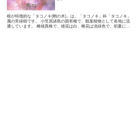
根が特徴的な「タコノキ(蛸の木)」は、「タコノキ」科「タコノキ」
属の常緑樹です。 小笠原諸島の固有種で、観葉植物として各地に流
通しています。 雌雄異株で、雄花は白、雌花は淡緑色で、初夏に開
花した後パイナップル状の集合果をつけます。 熟した果...