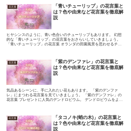
「青いチューリップ」の花言葉と
花言葉
は？色や由来など花言葉を徹底解
説
ヒヤシンスのように、青い色合いのチューリップもあります。 幻想
的な「青いチューリップ」の花言葉をおさらいしていきましょう。
「青いチューリップ」の花言葉 オランダの田園風景を思わせるチュ
ーリップ。 入学式や入園式を彩る花として人気があります...
「紫のデンファレ」の花言葉と
花言葉
は？色や由来など花言葉を徹底解
説
気品あるシーンに、手に入れたい花もあります。 「紫のデンファ
レ」にまつわる花言葉を見ていきましょう。 「紫のデンファレ」の
花言葉 プレゼントに人気のデンドロビウム。 デンドロビウムをより
美しく、品種改良したのがデンファレです。 ランの仲間の...
「タコノキ(蛸の木)」の花言葉と
花言葉
は？色や由来など花言葉を徹底解
説