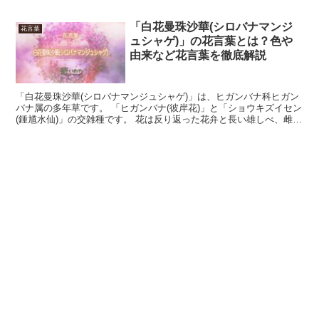
「白花曼珠沙華(シロバナマンジ
花言葉
ュシャゲ)」の花言葉とは？色や
由来など花言葉を徹底解説
「白花曼珠沙華(シロバナマンジュシャゲ)」は、ヒガンバナ科ヒガン
バナ属の多年草です。 「ヒガンバナ(彼岸花)」と「ショウキズイセン
(鍾馗水仙)」の交雑種です。 花は反り返った花弁と長い雄しべ、雌し
べが生えた小花が複数輪生して1輪の花に見えま...