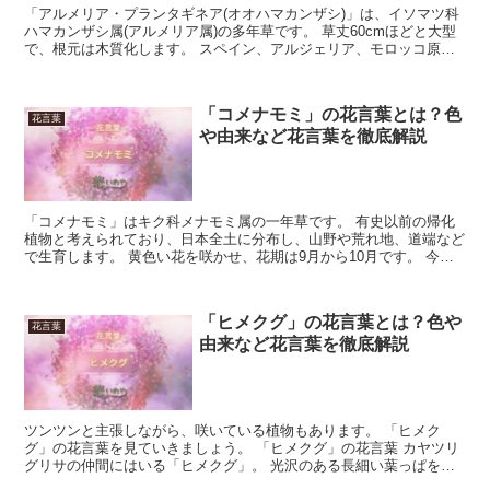
「アルメリア・プランタギネア(オオハマカンザシ)」は、イソマツ科
ハマカンザシ属(アルメリア属)の多年草です。 草丈60cmほどと大型
で、根元は木質化します。 スペイン、アルジェリア、モロッコ原産
です。 花は白またはピンクで、玉状に集まって咲...
「コメナモミ」の花言葉とは？色
花言葉
や由来など花言葉を徹底解説
「コメナモミ」はキク科メナモミ属の一年草です。 有史以前の帰化
植物と考えられており、日本全土に分布し、山野や荒れ地、道端など
で生育します。 黄色い花を咲かせ、花期は9月から10月です。 今回
は、「コメナモミ」の花言葉について解説します。 「...
「ヒメクグ」の花言葉とは？色や
花言葉
由来など花言葉を徹底解説
ツンツンと主張しながら、咲いている植物もあります。 「ヒメク
グ」の花言葉を見ていきましょう。 「ヒメクグ」の花言葉 カヤツリ
グリサの仲間にはいる「ヒメクグ」。 光沢のある長細い葉っぱを、
右や左に広げています。 中央には栗のイガのような、丸っ...