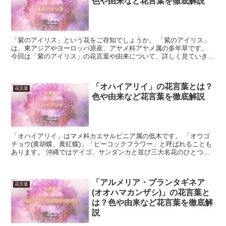
色や由来など花言葉を徹底解説
「紫のアイリス」という花をご存知でしょうか。 「紫のアイリス」
は、東アジアやヨーロッパ原産、アヤメ科アヤメ属の多年草です。
今回は「紫のアイリス」の花言葉や由来について、詳しく見ていきま
しょう。 「紫のアイリス」の花言葉 青・白・ピンクなど...
「オハイアリイ」の花言葉とは？
花言葉
色や由来など花言葉を徹底解説
「オハイアリイ」はマメ科カエサルピニア属の低木です。 「オウゴ
チョウ(黄胡蝶、黄紅蝶)」「ピーコックフラワー」と呼ばれることも
あります。 沖縄ではデイゴ、サンダンカと並び三大名花のひとつと
されているほか、ハワイでは庭木や植栽によく使われてい...
「アルメリア・プランタギネア
花言葉
(オオハマカンザシ)」の花言葉と
は？色や由来など花言葉を徹底解
説