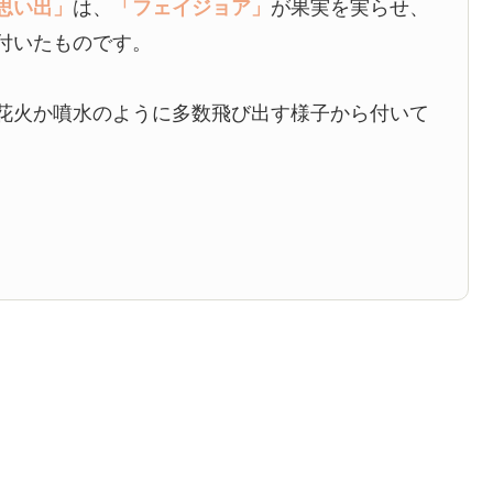
思い出」
は、
「フェイジョア」
が果実を実らせ、
付いたものです。
花火か噴水のように多数飛び出す様子から付いて