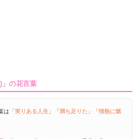
)」の花言葉
葉は
「実りある人生」
「満ち足りた」
「情熱に燃
。