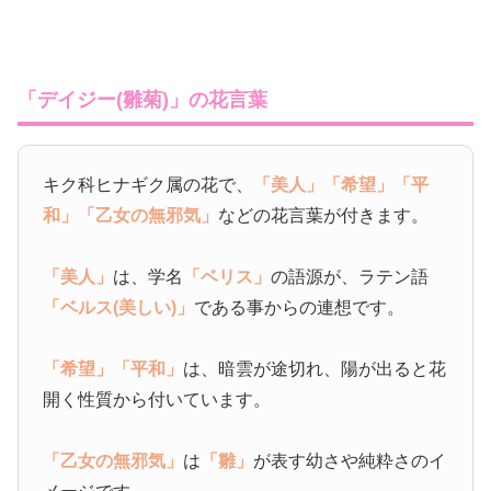
「デイジー(雛菊)」の花言葉
キク科ヒナギク属の花で、
「美人」
「希望」
「平
和」
「乙女の無邪気」
などの花言葉が付きます。
「美人」
は、学名
「ベリス」
の語源が、ラテン語
「ベルス(美しい)」
である事からの連想です。
「希望」
「平和」
は、暗雲が途切れ、陽が出ると花
開く性質から付いています。
「乙女の無邪気」
は
「雛」
が表す幼さや純粋さのイ