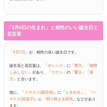
「3月6日の生まれ」と相性のいい誕生日と
花言葉
「9月7日」
が、相性の良い誕生日です。
誕生花と花言葉は、
「オレンジ」
に
「寛大」
「物惜
しみしない」
があり、
「ツクシ」
の
「驚き」
「努
力」
と合います。
他に、
「クロユリ(黒百合)」
に
「ときめき」
、
「ハ
マナス(浜茄子)」
に
「照り映える容色」
などがあり
ます。