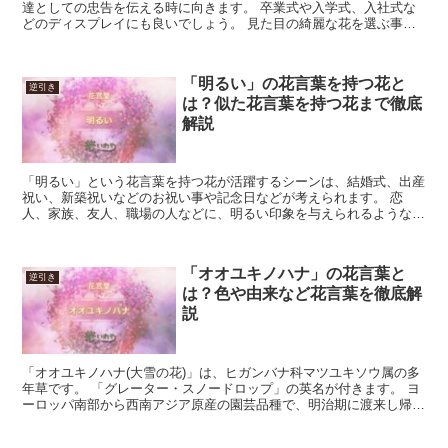
達としての忠告を伝える時に向きます。 卒業式や入学式、入社式な
どのディスプレイにも良いでしょう。 見た目の綺麗な花を選ぶ事も
大切ですが、花持ちの良さなども気にすると、より良い贈り...
「明るい」の花言葉を持つ花と
逆引き
は？似た花言葉を持つ花まで徹底
解説
「明るい」という花言葉を持つ花が活躍するシーンは、結婚式、出産
祝い、新築祝いなどのお祝い事や記念日などが考えられます。 恋
人、家族、友人、職場の人などに、明るい印象を与えられるような花
です。 今回は「明るい」の花言葉を持つ花や似た意味の花言...
「オオユキノハナ」の花言葉と
逆引き
は？色や由来など花言葉を徹底解
説
「オオユキノハナ(大雪の花)」は、ヒガンバナ科マツユキソウ属の多
年草です。 「グレーター・スノードロップ」の英名が付きます。 ヨ
ーロッパ南部から西南アジア原産の園芸品種で、明治期に渡来し帰化
しました。 花は下向きに咲き、白い花弁のうち、短い...