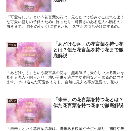
底解説
「可愛らしい」という花言葉の花は、見るだけで笑みがこぼれるよう
な可愛い盛りの子供のために飾ったり、可愛さのある恋人へ贈るのに
向きます。 自分の心がけにするため、スマホの待ち受けにするのも
良いでしょう。 ある程度対等か、それより目下の相手に対...
「あどけなさ」の花言葉を持つ花
逆引き
とは？似た花言葉を持つ花まで徹
底解説
「あどけなさ」という花言葉の花は、無邪気で可愛らしい振る舞いを
見せる恋人へ贈ったり、幼い子供が過ごす幼稚園などへ飾るのに向き
ます。 作り込んだ可愛さよりも、自然に見える事が重要で、花のイ
メージもこれに合わせられるとより意味が馴染むでしょう。...
「未来」の花言葉を持つ花とは？
逆引き
似た花言葉を持つ花まで徹底解説
「未来」という花言葉の花は、将来ある後輩や子供へ贈り、期待や先