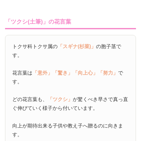
「ツクシ(土筆)」の花言葉
トクサ科トクサ属の
「スギナ(杉菜)」
の胞子茎で
す。
花言葉は
「意外」
「驚き」
「向上心」
「努力」
で
す。
どの花言葉も、
「ツクシ」
が驚くべき早さで真っ直
ぐ伸びていく様子から付いています。
向上が期待出来る子供や教え子へ贈るのに向きま
す。