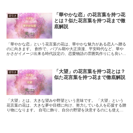
富」の花言葉を持つ花 「豊富」という花言葉を持つ花につ...
「華やかな恋」の花言葉を持つ花
逆引き
とは？似た花言葉を持つ花まで徹
底解説
「華やかな恋」という花言葉の花は、華やかな魅力がある恋人へ贈る
のに向きます。 創作で、バブル期や大正浪漫、平安時代など、華や
かさがイメージ出来る時代設定の、恋愛物語の雰囲気作りにも良いで
しょう。 一方、素朴で純粋といったイメージには合いませ...
「大望」の花言葉を持つ花とは？
逆引き
似た花言葉を持つ花まで徹底解説
「大望」とは、大きな望みや野望という意味です。 「大望」という
花言葉の花は、大きな夢や目標に向け、努力している人を応援する贈
り物になります。 自宅に飾り、自分の野望を決意するのにも使えま
す。 実現する望みに合わせたイメージの花や、望みの実現...