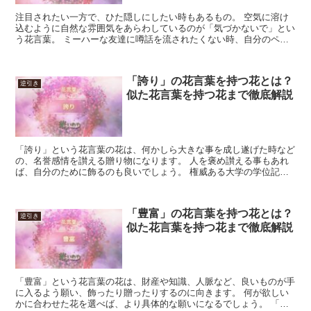
注目されたい一方で、ひた隠しにしたい時もあるもの。 空気に溶け
込むように自然な雰囲気をあらわしているのが「気づかないで」とい
う花言葉。 ミーハーな友達に噂話を流されたくない時、自分のペー
スで進みたい時に役立ってくれます。 心のおまもりになっ...
「誇り」の花言葉を持つ花とは？
逆引き
似た花言葉を持つ花まで徹底解説
「誇り」という花言葉の花は、何かしら大きな事を成し遂げた時など
の、名誉感情を讃える贈り物になります。 人を褒め讃える事もあれ
ば、自分のために飾るのも良いでしょう。 権威ある大学の学位記授
与式のディスプレイにも向きます。 晴れやかな気持ちを盛...
「豊富」の花言葉を持つ花とは？
逆引き
似た花言葉を持つ花まで徹底解説
「豊富」という花言葉の花は、財産や知識、人脈など、良いものが手
に入るよう願い、飾ったり贈ったりするのに向きます。 何が欲しい
かに合わせた花を選べば、より具体的な願いになるでしょう。 「豊